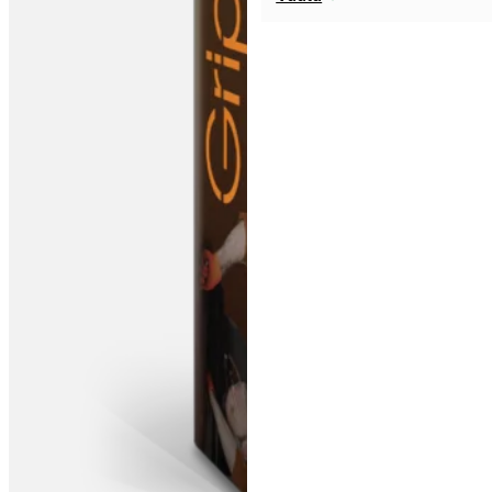
tootel
on
mitu
varianti.
Valikuid
saab
teha
tootelehel.