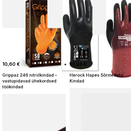
10,60
€
10,24
€
Grippaz 246 nitriilkindad –
Herock Hapes Sõrmedeta
vastupidavad ühekordsed
Kindad
töökindad