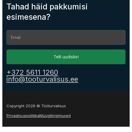
Tahad häid pakkumisi
esimesena?
Section
Telli uudiskiri
+372 5611 1260
info@tooturvalisus.ee
Copyright 2026 © Tööturvalisus
Privaatsuspoliitika
Müügitingimused