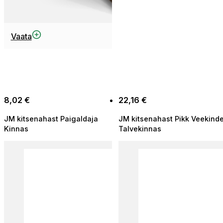
Sellel
Vaata
tootel
on
mitu
varianti.
Valikuid
8,02
€
22,16
€
saab
teha
JM kitsenahast Paigaldaja
JM kitsenahast Pikk Veekinde
tootelehel.
Kinnas
Talvekinnas