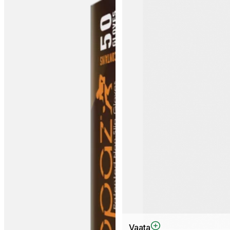
Sellel
Vaata