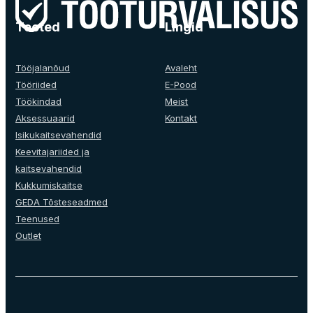
Tooted
Lingid
Tööjalanõud
Avaleht
Tööriided
E-Pood
Töökindad
Meist
Aksessuaarid
Kontakt
Isikukaitsevahendid
Keevitajariided ja
kaitsevahendid
Kukkumiskaitse
GEDA Tõsteseadmed
Teenused
Outlet