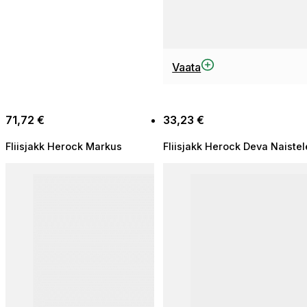
Sellel
Vaata
tootel
on
mitu
71,72
€
33,23
€
varianti.
Valikuid
Fliisjakk Herock Markus
Fliisjakk Herock Deva Naistel
saab
teha
tootelehel.