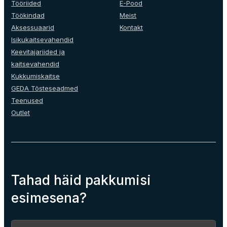
Tööriided
E-Pood
Töökindad
Meist
Aksessuaarid
Kontakt
Isikukaitsevahendid
Keevitajariided ja
kaitsevahendid
Kukkumiskaitse
GEDA Tõsteseadmed
Teenused
Outlet
Tahad häid pakkumisi
esimesena?
Section