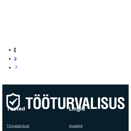
1
2
Tooted
Lingid
Tööjalanõud
Avaleht