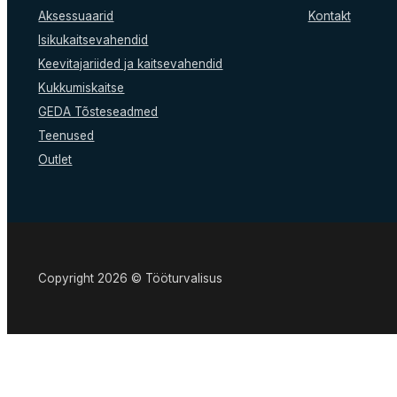
on
Aksessuaarid
Kontakt
the
Isikukaitsevahendid
product
Keevitajariided ja kaitsevahendid
page
Kukkumiskaitse
GEDA Tõsteseadmed
Teenused
Outlet
Copyright 2026 © Tööturvalisus