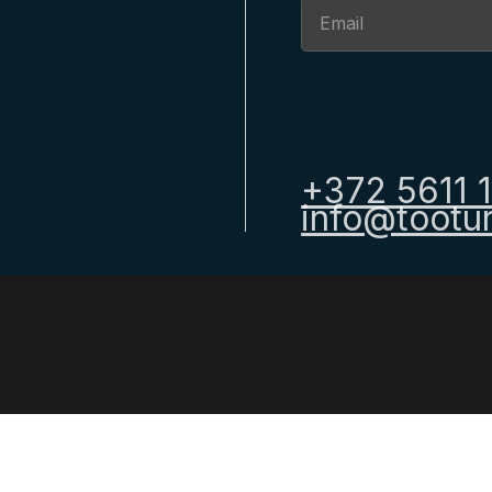
Section
+372 5611 
info@tootur