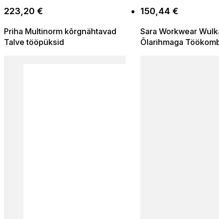
223,20
€
150,44
€
Priha Multinorm kõrgnähtavad
Sara Workwear Wulk
Talve tööpüksid
Õlarihmaga Töökom