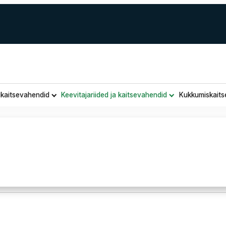
ukaitsevahendid
Keevitajariided ja kaitsevahendid
Kukkumiskaits
kui sädemete eest. Priha ja Sara Workwear talvemudelid tagavad so