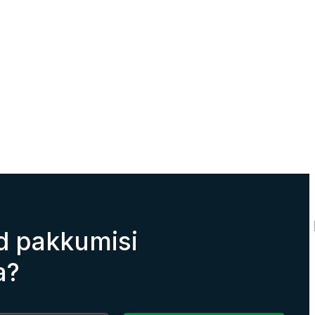
d pakkumisi
a?