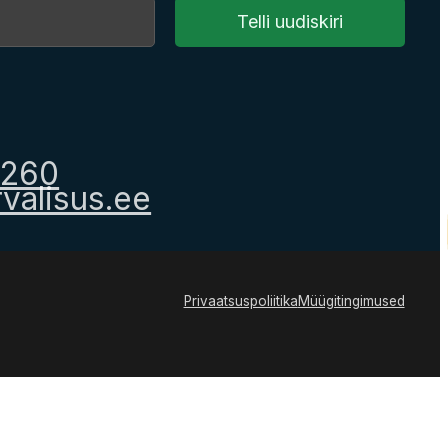
Telli uudiskiri
1260
valisus.ee
Privaatsuspoliitika
Müügitingimused