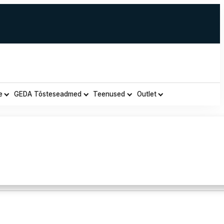
e
GEDA Tõsteseadmed
Teenused
Outlet
ojuse ja ohutuse ka välistingimustes keevitamisel.