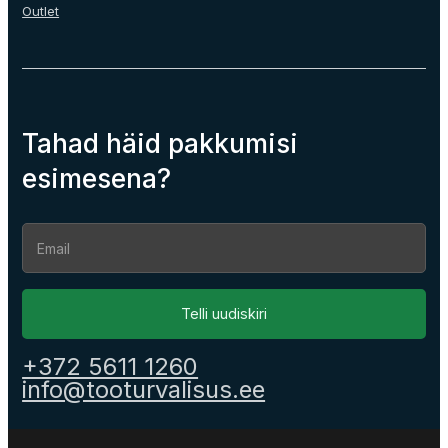
Outlet
Tahad häid pakkumisi
esimesena?
Section
Telli uudiskiri
+372 5611 1260
info@tooturvalisus.ee