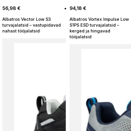
varianti.
Valikuid
Valikuid
56,98
€
94,18
€
saab
saab
teha
Albatros Vector Low S3
Albatros Vortex Impulse Low
teha
tootelehel.
turvajalatsid – vastupidavad
S1PS ESD turvajalatsid –
tootelehel.
nahast tööjalatsid
kerged ja hingavad
tööjalatsid