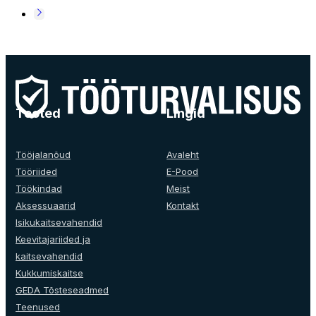
Tooted
Lingid
Tööjalanõud
Avaleht
Tööriided
E-Pood
Töökindad
Meist
Aksessuaarid
Kontakt
Isikukaitsevahendid
Keevitajariided ja
kaitsevahendid
Kukkumiskaitse
GEDA Tõsteseadmed
Teenused