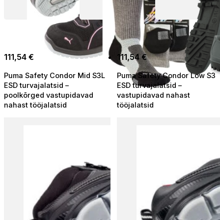
111,54
€
111,54
€
Puma Safety Condor Mid S3L
Puma Safety Condor Low S3
ESD turvajalatsid –
ESD turvajalatsid –
poolkõrged vastupidavad
vastupidavad nahast
nahast tööjalatsid
tööjalatsid