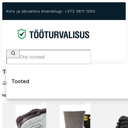
Kiire ja abivalmis klienditugi: +372 5611 1260
Search
Tööjalanõud
Tooted
Avaleht
Tööjalanõud
Naiste turvajalanõud
Sokid ja sisetallad
Turvajalanõud