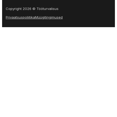
Copyright 2026 © Tööturvalisus
Privaatsuspoliitika
Müügitingimused