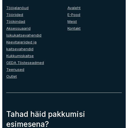
Tööjalanõud
Avaleht
Tööriided
E-Pood
Töökindad
Meist
Aksessuaarid
Kontakt
Isikukaitsevahendid
Keevitajariided ja
kaitsevahendid
Kukkumiskaitse
GEDA Tõsteseadmed
Teenused
Outlet
Tahad häid pakkumisi
esimesena?