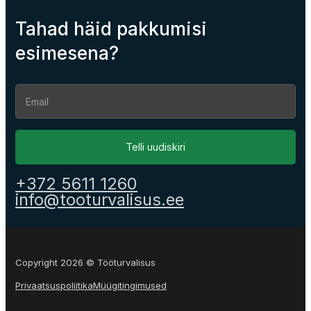
Tahad häid pakkumisi
esimesena?
Section
Telli uudiskiri
+372 5611 1260
info@tooturvalisus.ee
Copyright 2026 © Tööturvalisus
Privaatsuspoliitika
Müügitingimused