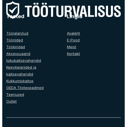
The
options
options
may
may
Tooted
Lingid
be
be
chosen
chosen
on
on
Tööjalanõud
Avaleht
the
the
Tööriided
E-Pood
product
product
Töökindad
Meist
page
page
Aksessuaarid
Kontakt
Isikukaitsevahendid
Keevitajariided ja
kaitsevahendid
Kukkumiskaitse
GEDA Tõsteseadmed
Teenused
Outlet