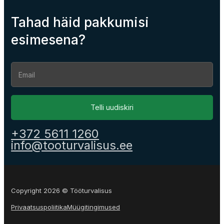
Tahad häid pakkumisi
esimesena?
Section
Telli uudiskiri
+372 5611 1260
info@tooturvalisus.ee
Copyright 2026 © Tööturvalisus
Privaatsuspoliitika
Müügitingimused