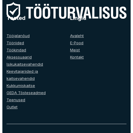
The
options
may
Tooted
Lingid
be
chosen
on
Tööjalanõud
Avaleht
the
Tööriided
E-Pood
product
Töökindad
Meist
page
Aksessuaarid
Kontakt
Isikukaitsevahendid
Keevitajariided ja
kaitsevahendid
Kukkumiskaitse
GEDA Tõsteseadmed
Teenused
Outlet