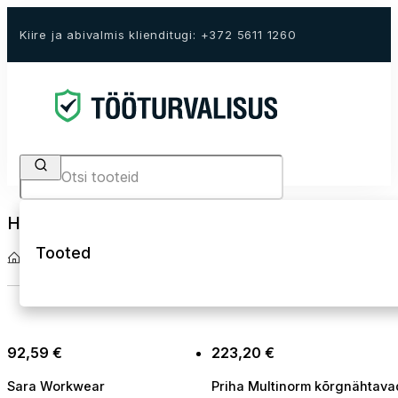
Kiire ja abivalmis klienditugi: +372 5611 1260
Search
Hi-Vis talvepüksid
Tooted
Avaleht
Tööriided
Kõrgnähtavad tööriided Hi-Vis
Hi-Vis talvepüksid
92,59
€
223,20
€
Sara Workwear
Priha Multinorm kõrgnähtava