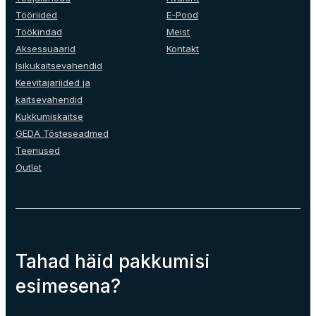
the
Tööriided
E-Pood
product
Töökindad
Meist
page
Aksessuaarid
Kontakt
Isikukaitsevahendid
Keevitajariided ja
kaitsevahendid
Kukkumiskaitse
GEDA Tõsteseadmed
Teenused
Outlet
Tahad häid pakkumisi
esimesena?