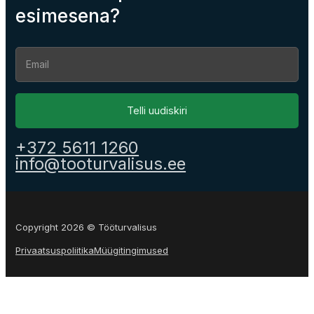
esimesena?
Section
Telli uudiskiri
+372 5611 1260
info@tooturvalisus.ee
Copyright 2026 © Tööturvalisus
Privaatsuspoliitika
Müügitingimused