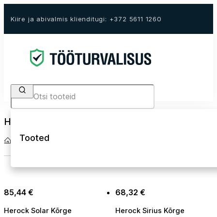
Kiire ja abivalmis klienditugi: +372 5611 1260
Search
Hi-Vis tööjoped ja sofshellid
Tooted
Avaleht
Tööriided
Kõrgnähtavad tööriided Hi-Vis
Hi-Vis tööjoped ja sofshel
85,44
€
68,32
€
Herock Solar Kõrge
Herock Sirius Kõrge