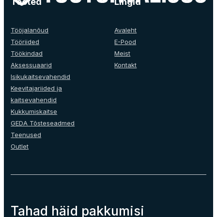
Tooted
Lingid
be
chosen
on
Tööjalanõud
Avaleht
the
Tööriided
E-Pood
product
Töökindad
Meist
page
Aksessuaarid
Kontakt
Isikukaitsevahendid
Keevitajariided ja
kaitsevahendid
Kukkumiskaitse
GEDA Tõsteseadmed
Teenused
Outlet
Tahad häid pakkumisi