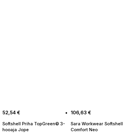
page
page
52,54
€
106,63
€
Softshell Priha TopGreen© 3-
Sara Workwear Softshell
hooaja Jope
Comfort Neo