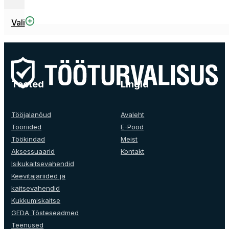
This
Vali
product
has
multiple
variants.
The
Tooted
Lingid
options
may
be
Tööjalanõud
Avaleht
chosen
Tööriided
E-Pood
on
Töökindad
Meist
the
Aksessuaarid
Kontakt
product
Isikukaitsevahendid
page
Keevitajariided ja
kaitsevahendid
Kukkumiskaitse
GEDA Tõsteseadmed
Teenused