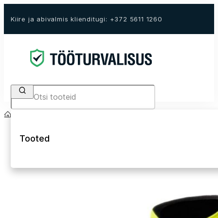
Kiire ja abivalmis klienditugi: +372 5611 1260
Search
Avaleht
E-Pood
Tööriided
Kõrgnähtavad tööriided Hi-Vis
Hi-Vis tööjoped j
Tooted