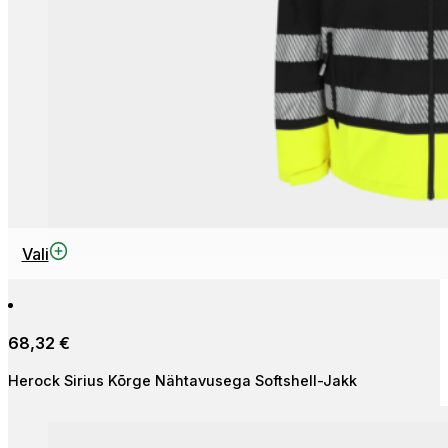
This
Vali
product
has
multiple
68,32
€
variants.
The
Herock Sirius Kõrge Nähtavusega Softshell-Jakk
options
may
be