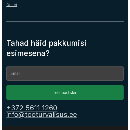
Outlet
Tahad häid pakkumisi
esimesena?
Section
Telli uudiskiri
+372 5611 1260
info@tooturvalisus.ee