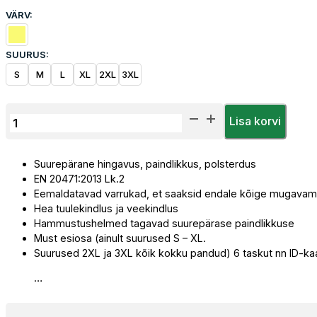
VÄRV:
SUURUS:
S
M
L
XL
2XL
3XL
Fliis
Lisa korvi
Priha
Hi-
Suurepärane hingavus, paindlikkus, polsterdus
Vis
EN 20471:2013 Lk.2
SoftShell
Eemaldatavad varrukad, et saaksid endale kõige mugavam
Pusa
Hea tuulekindlus ja veekindlus
kogus
Hammustushelmed tagavad suurepärase paindlikkuse
Must esiosa (ainult suurused S – XL.
Suurused 2XL ja 3XL kõik kokku pandud) 6 taskut nn ID-kaar
…