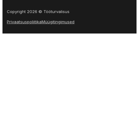
Copyright 2026 © Tööturvalisus
Privaatsuspoliitika
Müügitingimused