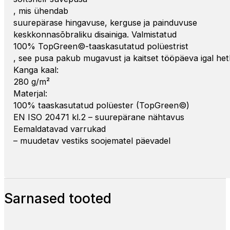
, mis ühendab
suurepärase hingavuse, kerguse ja painduvuse
keskkonnasõbraliku disainiga. Valmistatud
100% TopGreen©-taaskasutatud polüestrist
, see pusa pakub mugavust ja kaitset tööpäeva igal het
Kanga kaal:
280 g/m²
Materjal:
100% taaskasutatud polüester (TopGreen©)
EN ISO 20471 kl.2 – suurepärane nähtavus
Eemaldatavad varrukad
– muudetav vestiks soojematel päevadel
Sarnased tooted