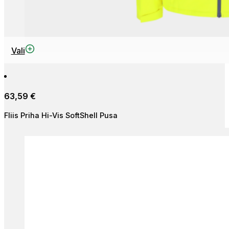
This
Vali
product
has
multiple
63,59
€
variants.
The
Fliis Priha Hi-Vis SoftShell Pusa
options
may
be
chosen
on
the
product
page