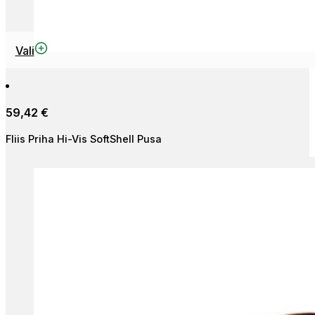
This
Vali
product
has
multiple
59,42
€
variants.
The
Fliis Priha Hi-Vis SoftShell Pusa
options
may
be
chosen
on
the
product
page