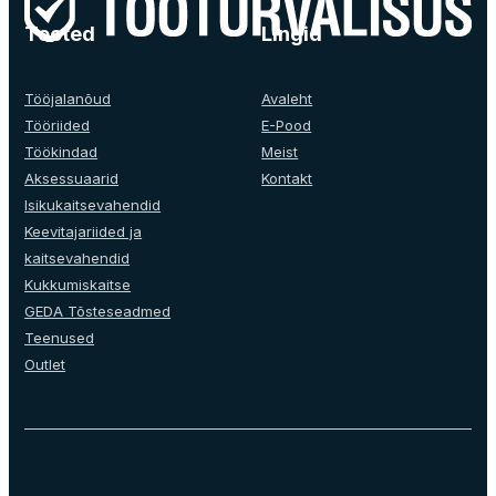
product
product
Tooted
Lingid
page
page
Tööjalanõud
Avaleht
Tööriided
E-Pood
Töökindad
Meist
Aksessuaarid
Kontakt
Isikukaitsevahendid
Keevitajariided ja
kaitsevahendid
Kukkumiskaitse
GEDA Tõsteseadmed
Teenused
Outlet