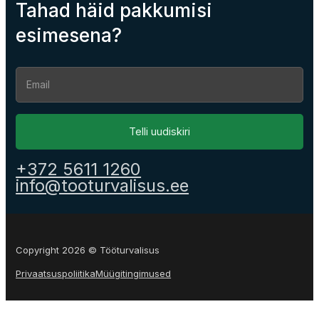
Tahad häid pakkumisi
esimesena?
Section
Telli uudiskiri
+372 5611 1260
info@tooturvalisus.ee
Copyright 2026 © Tööturvalisus
Privaatsuspoliitika
Müügitingimused