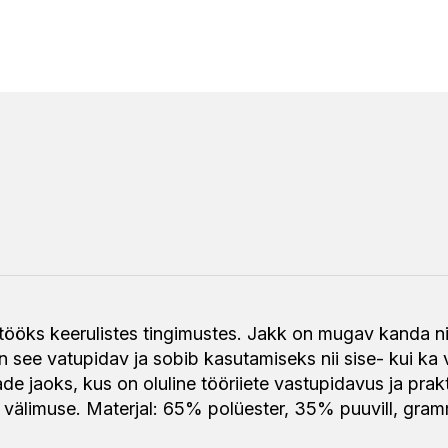
 tööks keerulistes tingimustes. Jakk on mugav kanda 
n see vatupidav ja sobib kasutamiseks nii sise- kui ka 
e jaoks, kus on oluline tööriiete vastupidavus ja prakt
 välimuse. Materjal: 65% polüester, 35% puuvill, gra