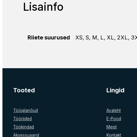
Lisainfo
XS, S, M, L, XL, 2XL, 
Riiete suurused
Tooted
Lingid
Tööjalanõud
Avaleht
Tööriided
E-Pood
Töökindad
Meist
Aksessuaarid
Kontakt