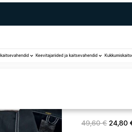
ukaitsevahendid
Keevitajariided ja kaitsevahendid
Kukkumiskaits
Tööjakk 
Algne
49,60
€
24,80