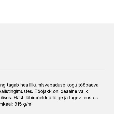
ning tagab hea liikumisvabaduse kogu tööpäeva
välistingimustes. Tööjakk on ideaalne valik
ilisus. Hästi läbimõeldud lõige ja tugev teostus
mmkaal: 315 g/m