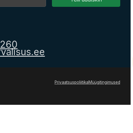
1260
valisus.ee
Privaatsuspoliitika
Müügitingimused