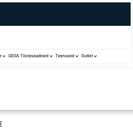
e
GEDA Tõsteseadmed
Teenused
Outlet
Urgent URG-B
Current
€