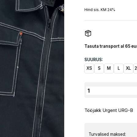
hind
oli:
Hind sis. KM 24%
49,60 
Tasuta transport al 65 eu
SUURUS:
XS
S
M
L
XL
Tööjakk
Urgent
URG-
Tööjakk Urgent URG-B
B
kogus
Turvalised maksed: