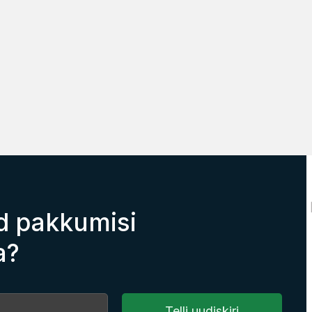
d pakkumisi
a?
Telli uudiskiri