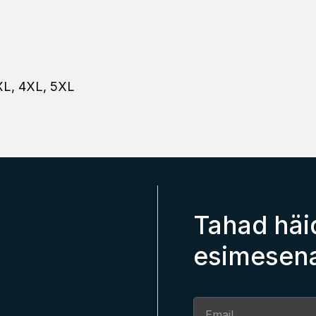
3XL, 4XL, 5XL
Tahad häi
esimesen
Section