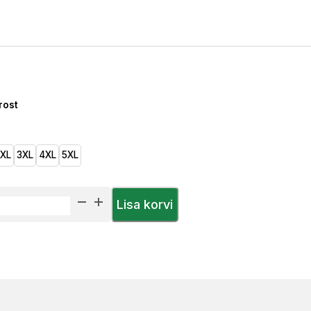
price
is:
€.
24,80 €.
rost
2XL
3XL
4XL
5XL
Lisa korvi