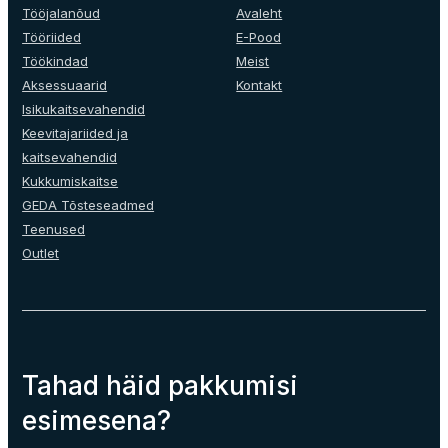
on
on
Tööjalanõud
Avaleht
the
the
Tööriided
E-Pood
product
product
Töökindad
Meist
page
page
Aksessuaarid
Kontakt
Isikukaitsevahendid
Keevitajariided ja
kaitsevahendid
Kukkumiskaitse
GEDA Tõsteseadmed
Teenused
Outlet
Tahad häid pakkumisi
esimesena?