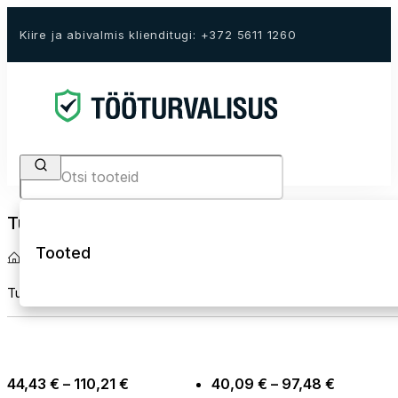
Kiire ja abivalmis klienditugi: +372 5611 1260
Search
Turvaliinid
Tooted
Avaleht
Kukkumiskaitse
Turvaliinid
Turvaliinid kinnituspunkti ja turvarakme ühendamiseks kõrgtöödel
Price
Price
44,43
€
–
110,21
€
40,09
€
–
97,48
€