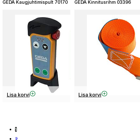
GEDA Kaugjuhtimispult 70170
GEDA Kinnitusrihm 03396
Lisa korvi
Lisa korvi
1
2