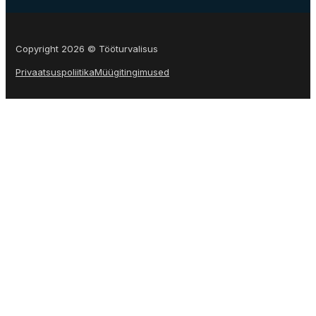
Copyright 2026 © Tööturvalisus
Privaatsuspoliitika
Müügitingimused