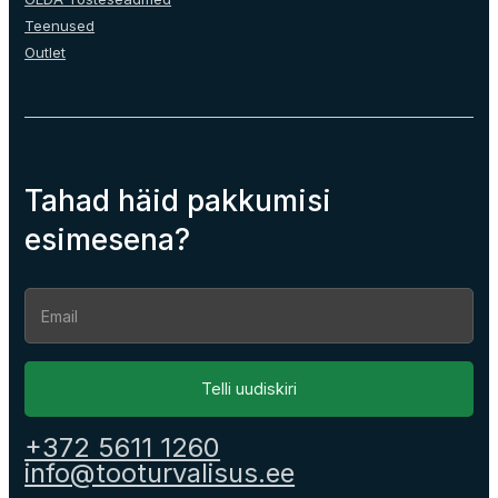
Teenused
Outlet
Tahad häid pakkumisi
esimesena?
Section
Telli uudiskiri
+372 5611 1260
info@tooturvalisus.ee