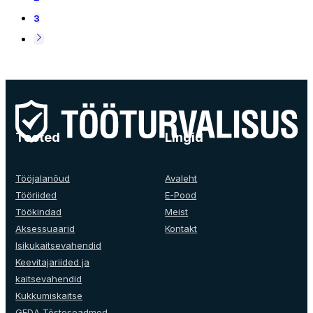
3
Tooted
Lingid
Tööjalanõud
Avaleht
Tööriided
E-Pood
Töökindad
Meist
Aksessuaarid
Kontakt
Isikukaitsevahendid
Keevitajariided ja
kaitsevahendid
Kukkumiskaitse
GEDA Tõsteseadmed