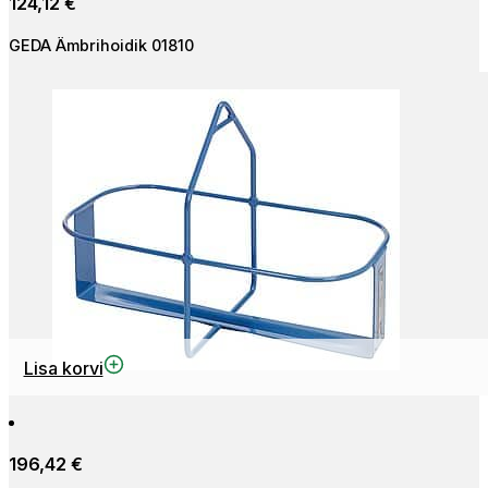
124,12
€
GEDA Ämbrihoidik 01810
Lisa korvi
196,42
€