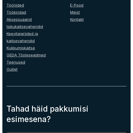
Tööriided
E-Pood
Töökindad
Meist
Aksessuaarid
Kontakt
Isikukaitsevahendid
Keevitajariided ja
kaitsevahendid
Kukkumiskaitse
GEDA Tõsteseadmed
Teenused
Outlet
Tahad häid pakkumisi
esimesena?