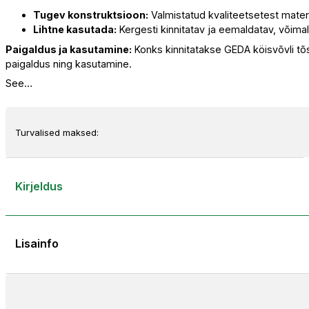
Tugev konstruktsioon:
Valmistatud kvaliteetsetest materj
Lihtne kasutada:
Kergesti kinnitatav ja eemaldatav, võimald
Paigaldus ja kasutamine:
Konks kinnitatakse GEDA köisvõvli tõst
paigaldus ning kasutamine.
See…
Turvalised maksed:
Kirjeldus
Lisainfo