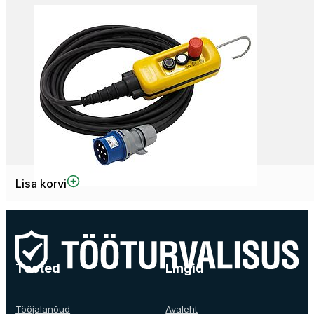
Lisa korvi
Tooted
Lingid
Tööjalanõud
Avaleht