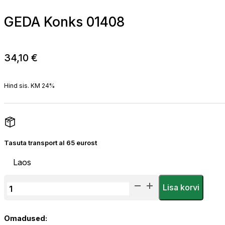
GEDA Konks 01408
34,10
€
Hind sis. KM 24%
Tasuta transport al 65 eurost
Laos
GEDA
Lisa korvi
Konks
01408
Omadused:
kogus