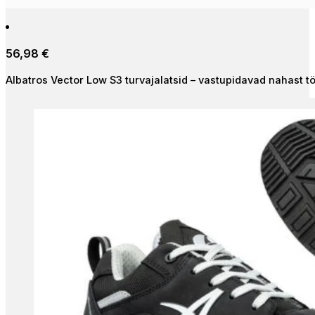
product
has
multiple
56,98
€
variants.
The
Albatros Vector Low S3 turvajalatsid – vastupidavad nahast tö
options
may
be
chosen
on
the
product
page