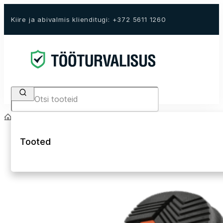
Kiire ja abivalmis klienditugi: +372 5611 1260
Search
Avaleht
E-Pood
Outlet
Jalanõud Outlet
Tooted