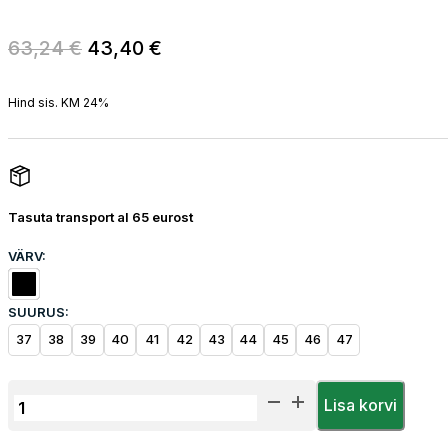
Algne
Current
63,24
€
43,40
€
hind
price
oli:
is:
Hind sis. KM 24%
63,24 €.
43,40 €.
Tasuta transport al 65 eurost
VÄRV:
SUURUS:
37
38
39
40
41
42
43
44
45
46
47
Tööjalanõud
Lisa korvi
Herock
Workwear