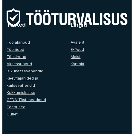
has
multiple
variants.
The
Tooted
Lingid
options
may
be
Tööjalanõud
Avaleht
chosen
Tööriided
E-Pood
on
Töökindad
Meist
the
Aksessuaarid
Kontakt
product
Isikukaitsevahendid
page
Keevitajariided ja
kaitsevahendid
Kukkumiskaitse
GEDA Tõsteseadmed
Teenused
Outlet