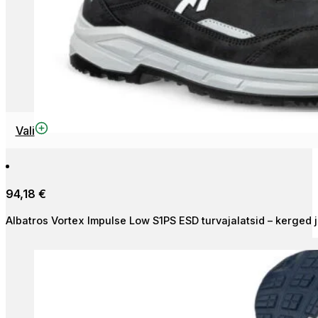
This
Vali
product
has
multiple
94,18
€
variants.
The
Albatros Vortex Impulse Low S1PS ESD turvajalatsid – kerged j
options
may
be
chosen
on
the