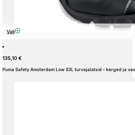
This
Vali
product
has
multiple
135,10
€
variants.
The
Puma Safety Amsterdam Low S3L turvajalatsid – kerged ja vas
options
may
be
chosen
on
the
product
page