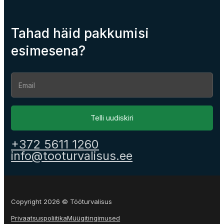
Tahad häid pakkumisi
esimesena?
Section
Telli uudiskiri
+372 5611 1260
info@tooturvalisus.ee
Copyright 2026 © Tööturvalisus
Privaatsuspoliitika
Müügitingimused