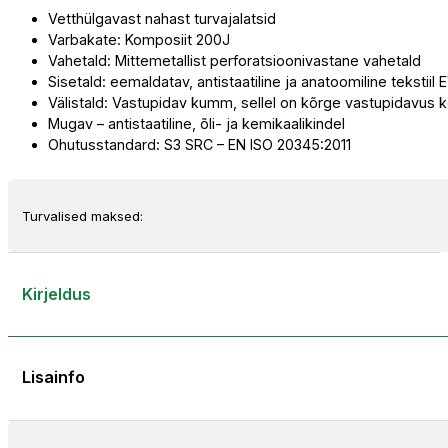
Vetthülgavast nahast turvajalatsid
GIGANTES
Varbakate: Komposiit 200J
S3
Vahetald: Mittemetallist perforatsioonivastane vahetald
kogus
Sisetald: eemaldatav, antistaatiline ja anatoomiline tekstiil 
Välistald: Vastupidav kumm, sellel on kõrge vastupidavus 
Mugav – antistaatiline, õli- ja kemikaalikindel
Ohutusstandard: S3 SRC – EN ISO 20345:2011
Turvalised maksed:
Kirjeldus
Lisainfo