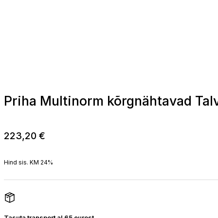
Priha Multinorm kõrgnähtavad Tal
223,20
€
Hind sis. KM 24%
Tasuta transport al 65 eurost