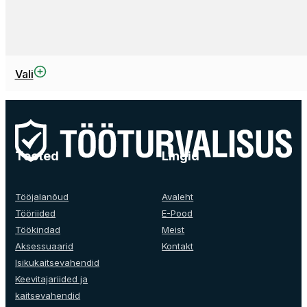
Sellel
Vali
tootel
on
mitu
varianti.
Valikuid
Tooted
Lingid
saab
teha
tootelehel.
Tööjalanõud
Avaleht
Tööriided
E-Pood
Töökindad
Meist
Aksessuaarid
Kontakt
Isikukaitsevahendid
Keevitajariided ja
kaitsevahendid