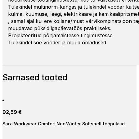
Tulekindel multinorm-kangas ja tulekindel vooder kaits
külma, kuumuse, leegi, elektrikaare ja kemikaalipritsme
, samal ajal kui ere kollane/must värvikombinatsioon 
muudavad püksid igapäevatöös praktiliseks.
Projekteeritud põhjamaistesse tingimustesse
Tulekindel soe vooder ja muud omadused
Sarnased tooted
92,59
€
Sara Workwear Comfort Neo Winter Softshell‑tööpüksid