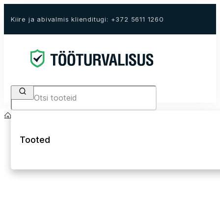
Kiire ja abivalmis klienditugi: +372 5611 1260
Search
Avaleht
E-Pood
Tööriided
Kõrgnähtavad tööriided Hi-Vis
Hi-Vis talvepüks
Tooted