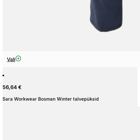
Sellel
Vali
tootel
on
mitu
56,64
€
varianti.
Valikuid
Sara Workwear Bosman Winter talvepüksid
saab
teha
tootelehel.