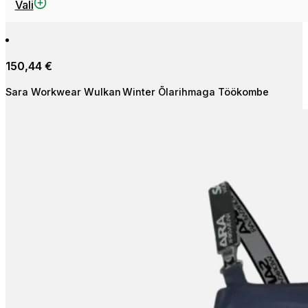
Sellel
Vali
tootel
on
mitu
150,44
€
varianti.
Valikuid
Sara Workwear Wulkan Winter Õlarihmaga Töökombe
saab
teha
tootelehel.