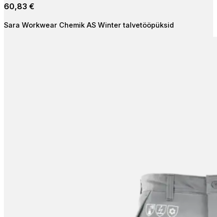
60,83
€
varianti.
Valikuid
Sara Workwear Chemik AS Winter talvetööpüksid
saab
teha
tootelehel.