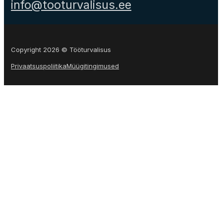
info@tooturvalisus.ee
Copyright 2026 © Tööturvalisus
Privaatsuspoliitika
Müügitingimused