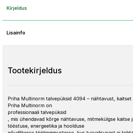
Kirjeldus
Lisainfo
Tootekirjeldus
Priha Multinorm talvepüksid 4094 – nähtavust, kaitse
Priha Multinorm on
professionaali talvepüksid
, mis ühendavad kõrge nähtavuse, mitmekülgse kaitse ja p
tööstuse, energeetika ja hoolduse
nõudlikesse töötingimustesse, kus turvalisusest ei tehta