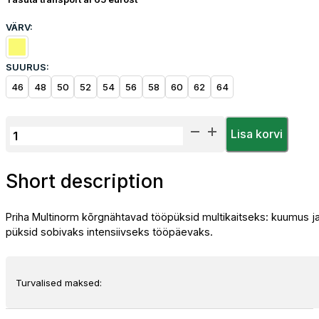
VÄRV:
SUURUS:
46
48
50
52
54
56
58
60
62
64
Priha
Lisa korvi
Multinorm
kõrgnähtavad
Short description
Talve
tööpüksid
kogus
Priha Multinorm kõrgnähtavad tööpüksid multikaitseks: kuumus ja l
püksid sobivaks intensiivseks tööpäevaks.
Turvalised maksed: