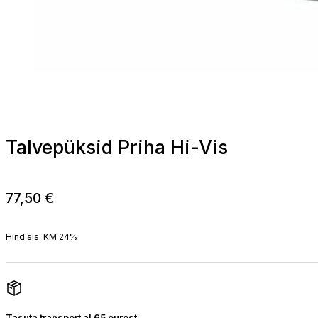
Talvepüksid Priha Hi-Vis
77,50
€
Hind sis. KM 24%
Tasuta transport al 65 eurost