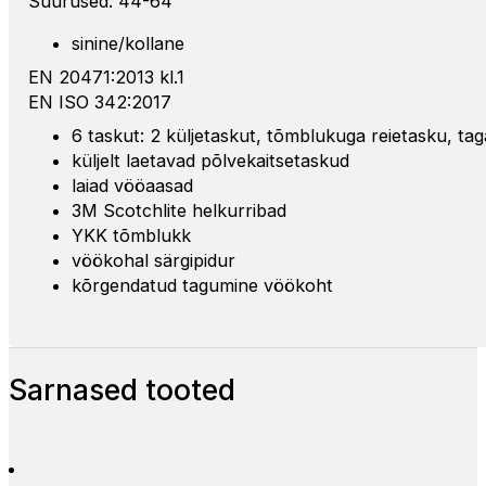
Suurused: 44-64
sinine/kollane
EN 20471:2013 kl.1
EN ISO 342:2017
6 taskut: 2 küljetaskut, tõmblukuga reietasku, tag
küljelt laetavad põlvekaitsetaskud
laiad vööaasad
3M Scotchlite helkurribad
YKK tõmblukk
vöökohal särgipidur
kõrgendatud tagumine vöökoht
Sarnased tooted