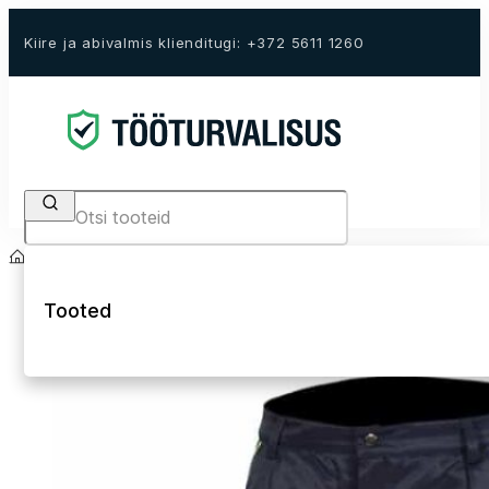
Kiire ja abivalmis klienditugi: +372 5611 1260
Search
Avaleht
E-Pood
Tööriided
Kõrgnähtavad tööriided Hi-Vis
Hi-Vis talvepüks
Tooted