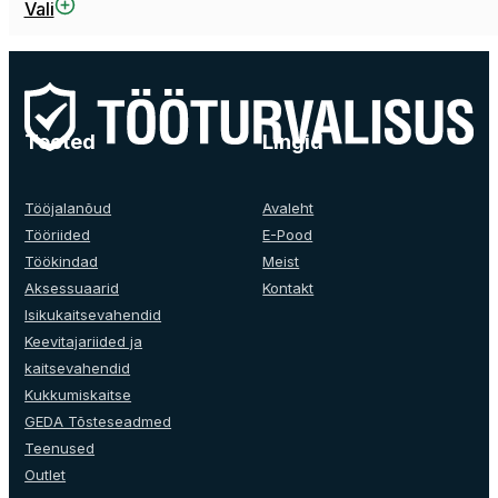
Sellel
Vali
tootel
on
mitu
varianti.
Valikuid
Tooted
Lingid
saab
teha
tootelehel.
Tööjalanõud
Avaleht
Tööriided
E-Pood
Töökindad
Meist
Aksessuaarid
Kontakt
Isikukaitsevahendid
Keevitajariided ja
kaitsevahendid
Kukkumiskaitse
GEDA Tõsteseadmed
Teenused
Outlet