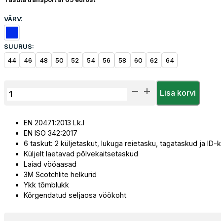
VÄRV:
SUURUS:
44
46
48
50
52
54
56
58
60
62
64
Talvepüksid
Lisa korvi
Priha
Hi-
EN 20471:2013 Lk.l
Vis
EN ISO 342:2017
kogus
6 taskut: 2 küljetaskut, lukuga reietasku, tagataskud ja ID-
Küljelt laetavad põlvekaitsetaskud
Laiad vööaasad
3M Scotchlite helkurid
Ykk tõmblukk
Kõrgendatud seljaosa vöökoht