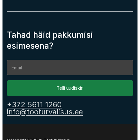
Tahad häid pakkumisi
esimesena?
Section
Telli uudiskiri
+372 5611 1260
info@tooturvalisus.ee