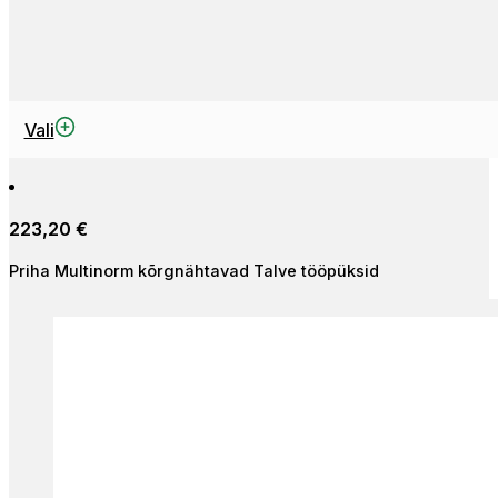
Sellel
Vali
tootel
on
mitu
223,20
€
varianti.
Valikuid
Priha Multinorm kõrgnähtavad Talve tööpüksid
saab
teha
tootelehel.