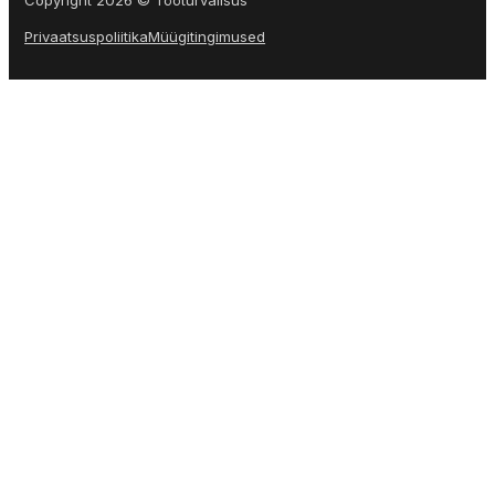
Copyright 2026 © Tööturvalisus
Privaatsuspoliitika
Müügitingimused