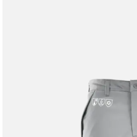
tootelehel.