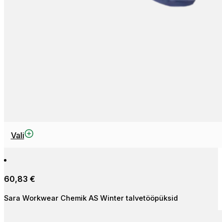
Sellel
Vali
tootel
on
mitu
60,83
€
varianti.
Valikuid
Sara Workwear Chemik AS Winter talvetööpüksid
saab
teha