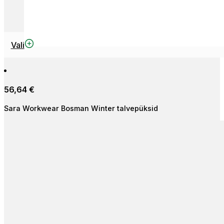
Sellel
Vali
tootel
on
mitu
56,64
€
varianti.
Valikuid
Sara Workwear Bosman Winter talvepüksid
saab
teha
tootelehel.