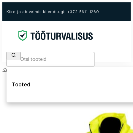
Kiire ja abivalmis klienditugi: +372 5611 1260
Search
Avaleht
E-Pood
Tööriided
Kõrgnähtavad tööriided Hi-Vis
Hi-Vis vihmariid
Tooted