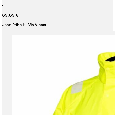
has
multiple
69,69
€
variants.
The
Jope Priha Hi-Vis Vihma
options
may
be
chosen
on
the
product
page