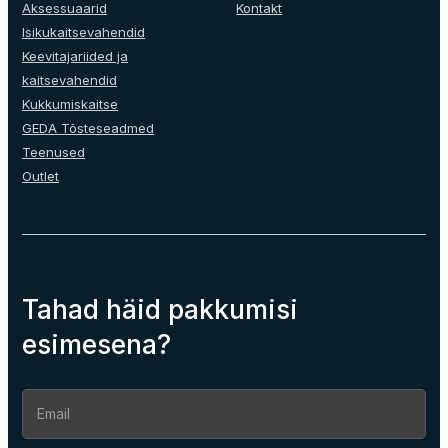
the
Aksessuaarid
Kontakt
product
Isikukaitsevahendid
page
Keevitajariided ja
kaitsevahendid
Kukkumiskaitse
GEDA Tõsteseadmed
Teenused
Outlet
Tahad häid pakkumisi
esimesena?
Section