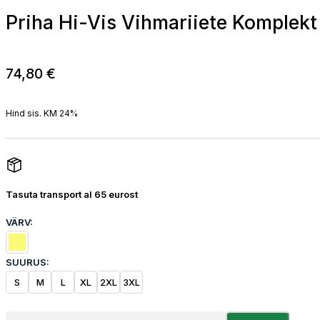
Priha Hi-Vis Vihmariiete Komplekt
74,80
€
Hind sis. KM 24%
Tasuta transport al 65 eurost
VÄRV:
SUURUS:
S
M
L
XL
2XL
3XL