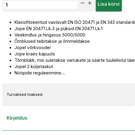
Priha
Lisa korvi
Hi-
Vis
Klassifitseeritud vastavalt EN ISO 20471 ja EN 343 standardi
Vihmariiete
Jope EN 20471 Lk.3 ja püksid EN 20471 Lk.1
Komplekt
Veekindlus ja hingavus 5000/5000
kogus
Õmblused teibitakse ja õmmeldakse
Jopel võrkvooder
Jope kraes kapuuts
Tõmblukk, mis suletakse varrukate ja säärte tuuleliistul täiel
Jopel 2 küljetaskut
Nööpide reguleerimine…
Turvalised maksed:
Kirjeldus