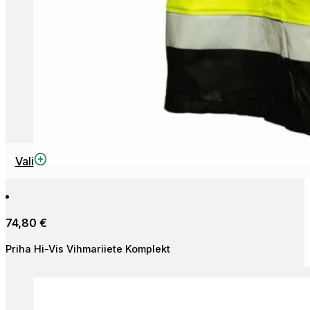
This
Vali
product
has
multiple
74,80
€
variants.
The
Priha Hi-Vis Vihmariiete Komplekt
options
may
be
chosen