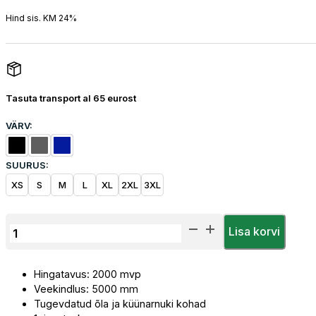
Hind sis. KM 24%
Tasuta transport al 65 eurost
VÄRV:
SUURUS:
XS
S
M
L
XL
2XL
3XL
Fliisjakk
Lisa korvi
Herock
Markus
Hingatavus: 2000 mvp
kogus
Veekindlus: 5000 mm
Tugevdatud õla ja küünarnuki kohad