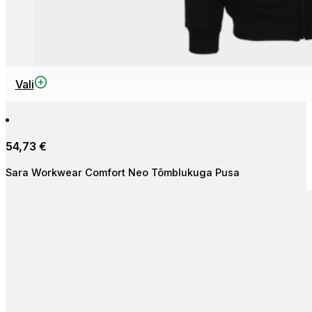
This
Vali
product
has
multiple
54,73
€
variants.
The
Sara Workwear Comfort Neo Tõmblukuga Pusa
options
may
be
chosen
on
the
product
page