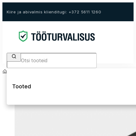
Kiire ja abivalmis klienditugi: +372 5611 1260
Search
Avaleht
E-Pood
Tööriided
Tööriided
Pusad ja Fliisid
Tooted