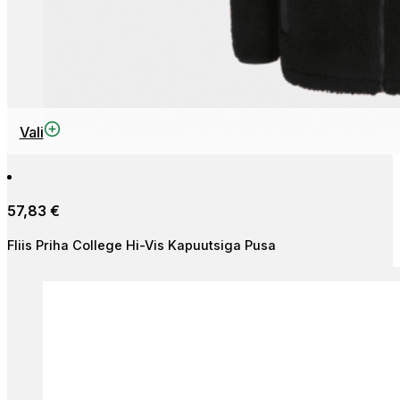
This
Vali
product
has
multiple
57,83
€
variants.
The
Fliis Priha College Hi-Vis Kapuutsiga Pusa
options
may
be
chosen
on
the
product
page