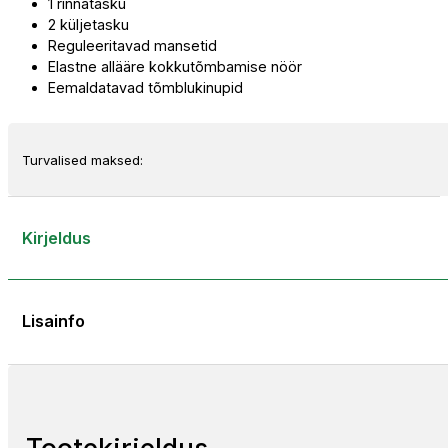
1 rinnatasku
2 küljetasku
Reguleeritavad mansetid
Elastne allääre kokkutõmbamise nöör
Eemaldatavad tõmblukinupid
Turvalised maksed:
Kirjeldus
Lisainfo
Tootekirjeldus