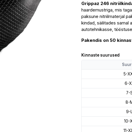
Grippaz 246 nitriilkin
–
haardemustriga, mis tagab
vastupidavad
paksune nitriilmaterjal 
ühekordsed
kindad, säilitades samal
töökindad
autotehnikasse, tööstuse
kogus
Pakendis on 50 kinnast
Kinnaste suurused
Suur
5-X
6-X
7-
8-
9-
10-
11-X