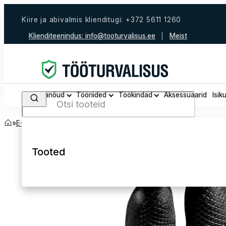
Kiire ja abivalmis klienditugi: +372 5611 1260
Klienditeenindus:
info@tooturvalisus.ee
Meist
Tööjalanõud
Tööriided
Töökindad
Aksessuaarid
Isik
Search
Avaleht
Kõik tooted
E-Pood
Töökindad
Kummikindad
Tooted