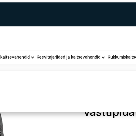
ukaitsevahendid
Keevitajariided ja kaitsevahendid
Kukkumiskaits
Grippaz 24
vastupida