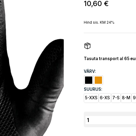
10,60
€
Hind sis. KM 24%
Tasuta transport al 65 eu
VÄRV:
SUURUS:
5-XXS
6-XS
7-S
8-M
9
Grippaz
246
nitriilkindad