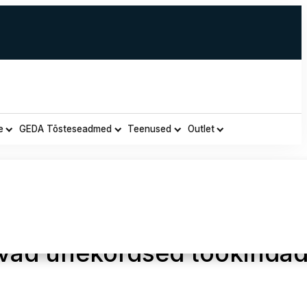
e
GEDA Tõsteseadmed
Teenused
Outlet
6 nitriilkindad –
vad ühekordsed töökinda