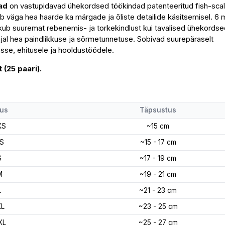
dad
on vastupidavad ühekordsed töökindad patenteeritud fish-sca
 väga hea haarde ka märgade ja õliste detailide käsitsemisel. 6 m
pakub suuremat rebenemis- ja torkekindlust kui tavalised ühekords
 ajal hea paindlikkuse ja sõrmetunnetuse. Sobivad suurepäraselt
sse, ehitusele ja hooldustöödele.
 (25 paari).
us
Täpsustus
XS
~15 cm
S
~15 - 17 cm
S
~17 - 19 cm
M
~19 - 21 cm
L
~21 - 23 cm
XL
~23 - 25 cm
XL
~25 - 27 cm