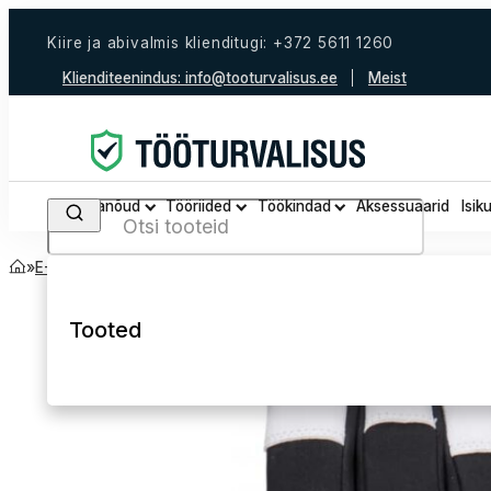
Kiire ja abivalmis klienditugi: +372 5611 1260
Klienditeenindus:
info@tooturvalisus.ee
Meist
Tööjalanõud
Tööriided
Töökindad
Aksessuaarid
Isik
Search
Avaleht
Kõik tooted
E-Pood
Töökindad
Talvekindad
Tooted