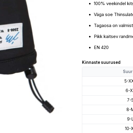
100% veekindel kit
Veekindel
Talvekinnas
Väga soe Thinsula
kogus
Tagaosa on valmista
Pikk kaitsev randm
EN 420
Kinnaste suurused
Suur
5-X
6-X
7-
8-
9-
10-