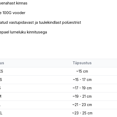
senahast kinnas
te 100G vooder
tud vastupidavast ja tuulekindlast polüestrist
epael lumeluku kinnitusega
us
Täpsustus
XS
~15 cm
S
~15 - 17 cm
S
~17 - 19 cm
M
~19 - 21 cm
L
~21 - 23 cm
XL
~23 - 25 cm