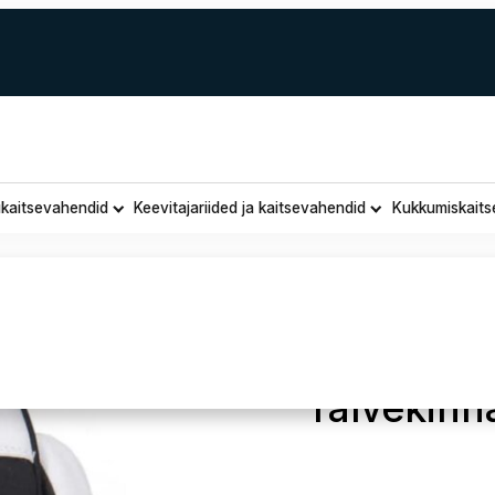
ukaitsevahendid
Keevitajariided ja kaitsevahendid
Kukkumiskaits
JM kitsen
Talvekinn