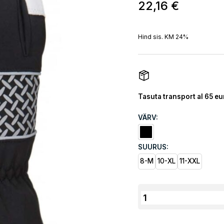
22,16
€
Hind sis. KM 24%
Tasuta transport al 65 eu
VÄRV:
SUURUS:
8-M
10-XL
11-XXL
JM
kitsenahast
Pikk