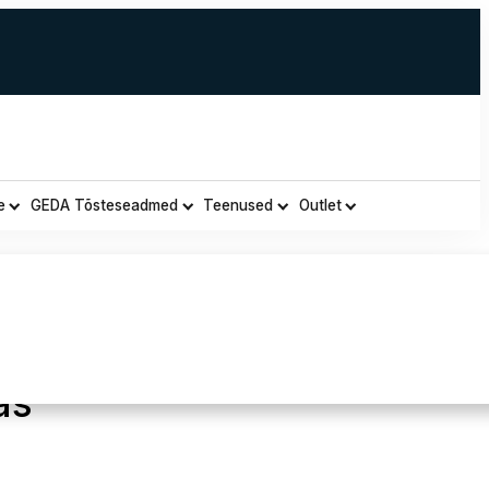
e
GEDA Tõsteseadmed
Teenused
Outlet
ahast Pikk Veekindel
as