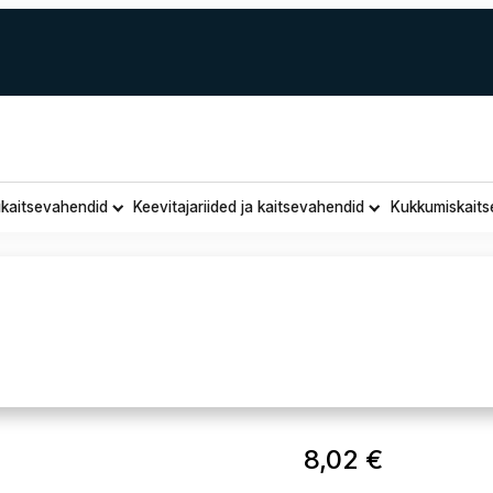
ukaitsevahendid
Keevitajariided ja kaitsevahendid
Kukkumiskaits
JM kitsen
8,02
€