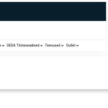
e
GEDA Tõsteseadmed
Teenused
Outlet
ahast Paigaldaja Kinnas