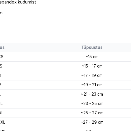
 spandex kudumist
hm
us
Täpsustus
XS
~15 cm
S
~15 - 17 cm
S
~17 - 19 cm
M
~19 - 21 cm
L
~21 - 23 cm
XL
~23 - 25 cm
XL
~25 - 27 cm
XXL
~27 - 29 cm