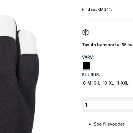
Hind sis. KM 24%
Tasuta transport al 65 eu
VÄRV:
SUURUS:
8-M
9-L
10-XL
11-XXL
JM
kitsenahast
Paigaldaja
Soe fliisvooder
Kinnas
kogus