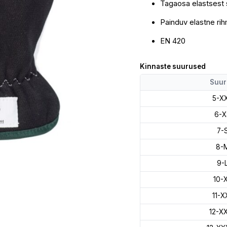
Tagaosa elastsest
Painduv elastne ri
EN 420
Kinnaste suurused
Suur
5-X
6-X
7-
8-
9-
10-
11-X
12-X