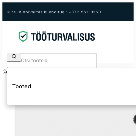
Kiire ja abivalmis klienditugi: +372 5611 1260
Search
Avaleht
E-Pood
Töökindad
Tekstiilkindad
Tooted