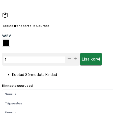
Tasuta transport al 65 eurost
VÄRV:
Herock
Lisa korvi
Hapes
Sõrmedeta
Kootud Sõrmedeta Kindad
Kindad
kogus
Kinnaste suurused
Suurus
Täpsustus