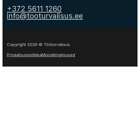
+372 5611 1260
info@tooturvalisus.ee
Copyright 2026 © Tööturvalisus
Privaatsuspoliitika
Müügitingimused