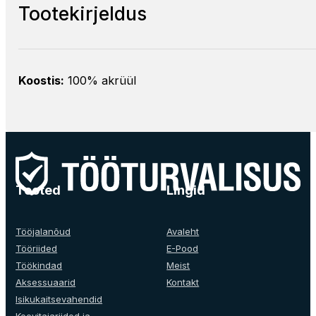
Tootekirjeldus
Koostis:
100% akrüül
Tooted
Lingid
Tööjalanõud
Avaleht
Tööriided
E-Pood
Töökindad
Meist
Aksessuaarid
Kontakt
Isikukaitsevahendid
Keevitajariided ja