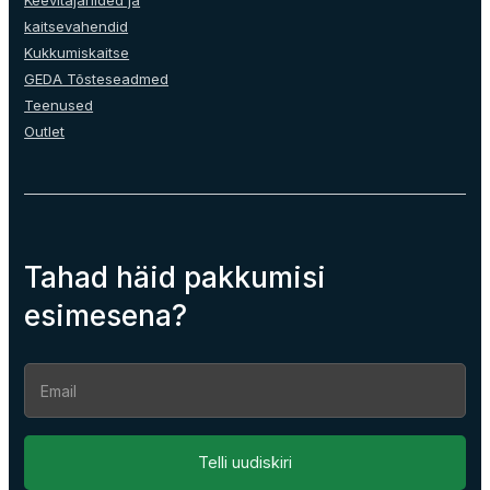
kaitsevahendid
Kukkumiskaitse
GEDA Tõsteseadmed
Teenused
Outlet
Tahad häid pakkumisi
esimesena?
Section
Telli uudiskiri