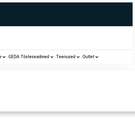
e
GEDA Tõsteseadmed
Teenused
Outlet
 Kiivri Alusmüts