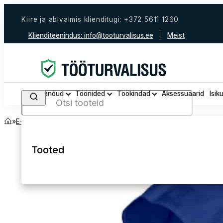
Kiire ja abivalmis klienditugi: +372 5611 1260
Klienditeenindus:
info@tooturvalisus.ee
Meist
Tööjalanõud
Tööriided
Töökindad
Aksessuaarid
Isik
Search
Avaleht
Kõik tooted
E-Pood
Keevitajariided ja kaitsevahendid
Keevitaja alusmütsid
Tooted