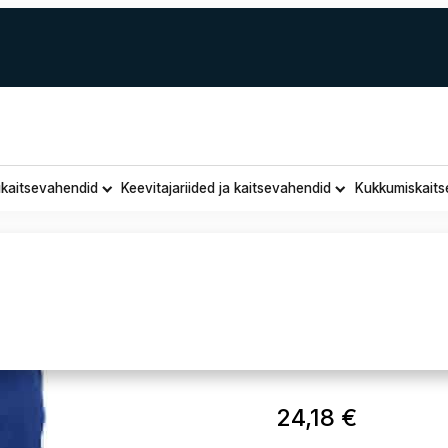
ukaitsevahendid
Keevitajariided ja kaitsevahendid
Kukkumiskaits
Tulekindel
24,18
€