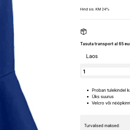
Hind sis. KM 24%
Tasuta transport al 65 eu
Laos
Tulekindel
Kiivri
Alusmüts
Proban tulekindel 
kogus
Üks suurus
Velcro või nööpkinni
Turvalised maksed: