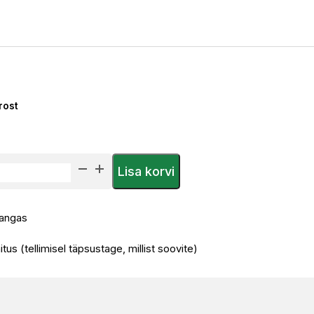
rost
Lisa korvi
kangas
tus (tellimisel täpsustage, millist soovite)