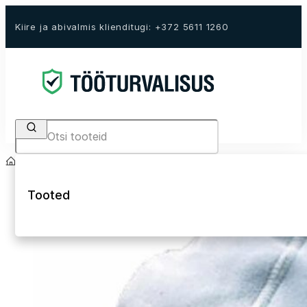
Kiire ja abivalmis klienditugi: +372 5611 1260
Search
Avaleht
E-Pood
Keevitajariided ja kaitsevahendid
Keevitaja alusmütsid
Tooted