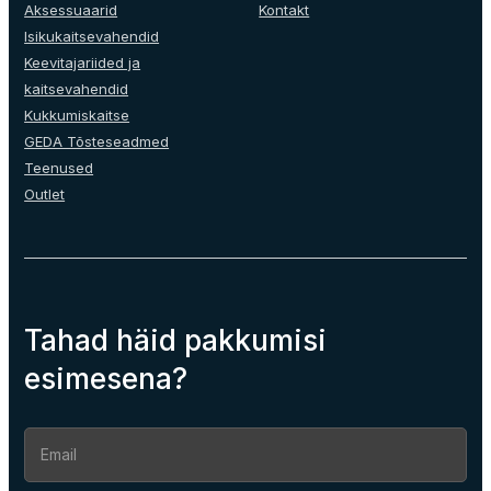
Aksessuaarid
Kontakt
Isikukaitsevahendid
Keevitajariided ja
kaitsevahendid
Kukkumiskaitse
GEDA Tõsteseadmed
Teenused
Outlet
Tahad häid pakkumisi
esimesena?
Section