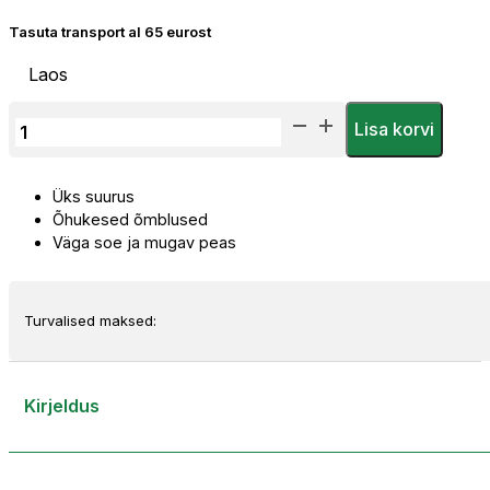
Tasuta transport al 65 eurost
Laos
Priha
Lisa korvi
Kiivri
Alusmüts
Üks suurus
-
Õhukesed õmblused
Nahast
Väga soe ja mugav peas
kogus
Turvalised maksed:
Kirjeldus