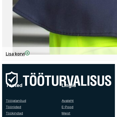
Lisa korvi
Tooted
Lingid
Tööjalanõud
Avaleht
Tööriided
E-Pood
Töökindad
Meist