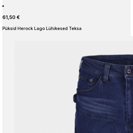
has
multiple
61,50
€
variants.
The
Püksid Herock Lago Lühikesed Teksa
options
may
be
chosen
on
the
product
page