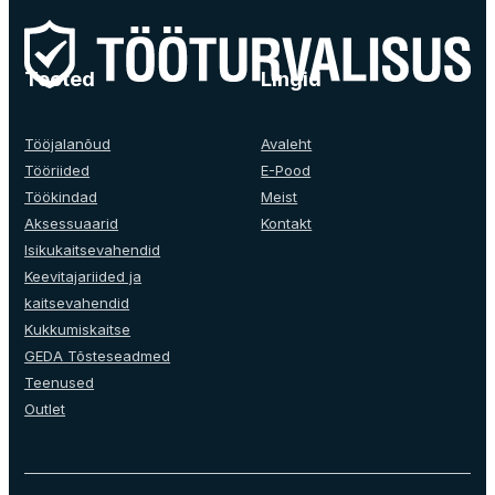
multiple
variants.
The
Tooted
Lingid
options
may
be
Tööjalanõud
Avaleht
chosen
Tööriided
E-Pood
on
Töökindad
Meist
the
Aksessuaarid
Kontakt
product
Isikukaitsevahendid
page
Keevitajariided ja
kaitsevahendid
Kukkumiskaitse
GEDA Tõsteseadmed
Teenused
Outlet