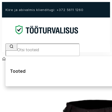
Kiire ja abivalmis klienditugi: +372 5611 1260
Search
Avaleht
E-Pood
Tööriided
Kõrgnähtavad tööriided Hi-Vis
Hi-Vis lühikesed
Tooted