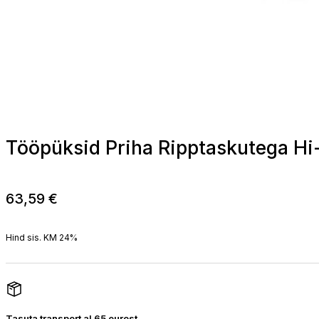
Tööpüksid Priha Ripptaskutega Hi
63,59
€
Hind sis. KM 24%
Tasuta transport al 65 eurost