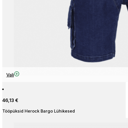
This
Vali
product
has
multiple
46,13
€
variants.
The
Tööpüksid Herock Bargo Lühikesed
options
may
be