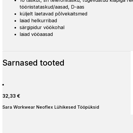
16 taskut, sh telefonitasku, tugevdatud klapiga rei
tööriistataskud/aasad, D-aas
küljelt laetavad põlvekaitsmed
laiad helkurribad
särgipidur vöökohal
laiad vööaasad
Sarnased tooted
32,33
€
Sara Workwear Neoflex Lühikesed Tööpüksid