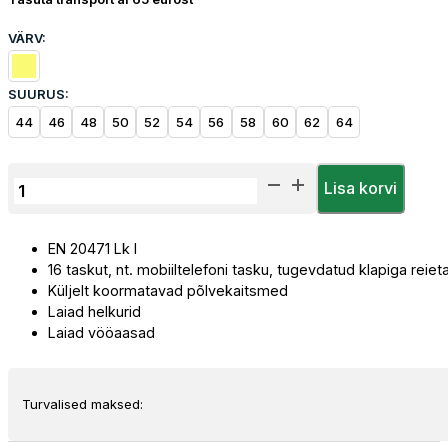
VÄRV:
SUURUS:
44
46
48
50
52
54
56
58
60
62
64
Tööpüksid
Lisa korvi
Priha
Ripptaskutega
EN 20471 Lk I
Hi-
16 taskut, nt. mobiiltelefoni tasku, tugevdatud klapiga reie
Vis
Küljelt koormatavad põlvekaitsmed
kogus
Laiad helkurid
Laiad vööaasad
Turvalised maksed: