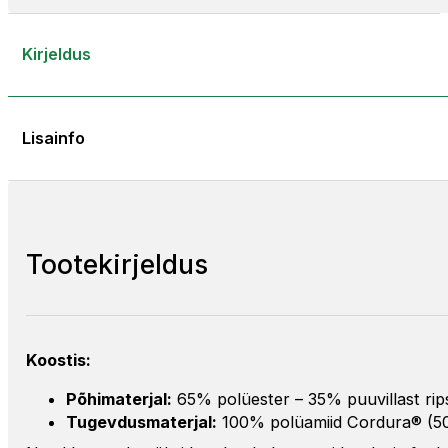
Kirjeldus
Lisainfo
Tootekirjeldus
Koostis:
Põhimaterjal:
65% polüester – 35% puuvillast rips
Tugevdusmaterjal:
100% polüamiid Cordura® (5