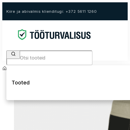
Kiire ja abivalmis klienditugi: +372 5611 1260
Search
Avaleht
E-Pood
Tööriided
Püksid
Lühikesed püksid
Tooted