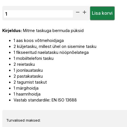
Tööpüksid
Lisa korvi
Herock
Batua
Kirjeldus:
Mitme taskuga bermuda püksid
Lühikesed
kogus
1 aas koos võtmehoidjaga
2 küljetasku, millest ühel on sisemine tasku
1 fikseeritud naelatasku nööpnõelatega
1 mobiiltelefoni tasku
2 reietasku
1 joonlauatasku
2 pastakatasku
2 tagumist taskut
1 märgihoidja
1 haamrihoidja
Vastab standardile: EN ISO 13688
Turvalised maksed: