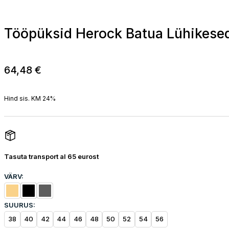
Tööpüksid Herock Batua Lühikese
64,48
€
Hind sis. KM 24%
Tasuta transport al 65 eurost
VÄRV:
SUURUS:
38
40
42
44
46
48
50
52
54
56