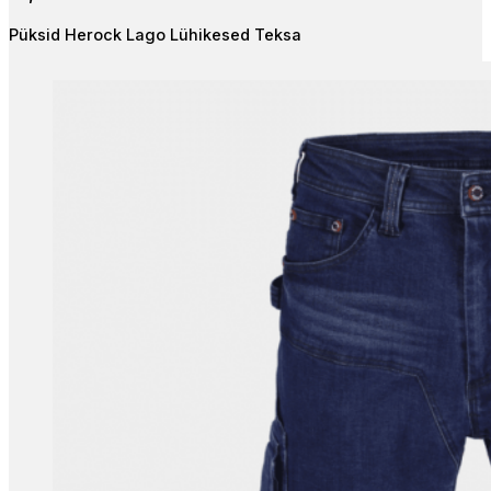
The
Püksid Herock Lago Lühikesed Teksa
options
may
be
chosen
on
the
product
page