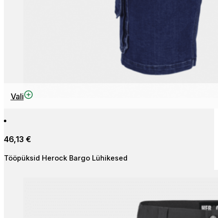
This
Vali
product
has
multiple
46,13
€
variants.
The
Tööpüksid Herock Bargo Lühikesed
options
may
be
chosen
on
the