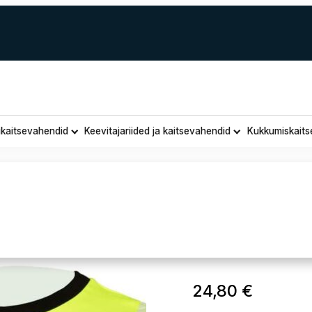
ukaitsevahendid
Keevitajariided ja kaitsevahendid
Kukkumiskaits
d ja pikkade varrukatega särgid
Kõrg näht
24,80
€