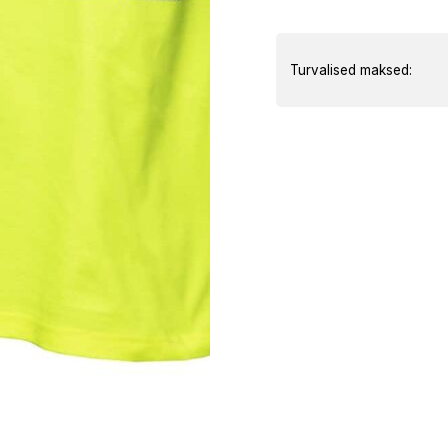
särk
kogus
Turvalised maksed: