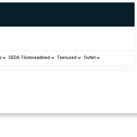
e
GEDA Tõsteseadmed
Teenused
Outlet
av kollane puuvillane T-sä