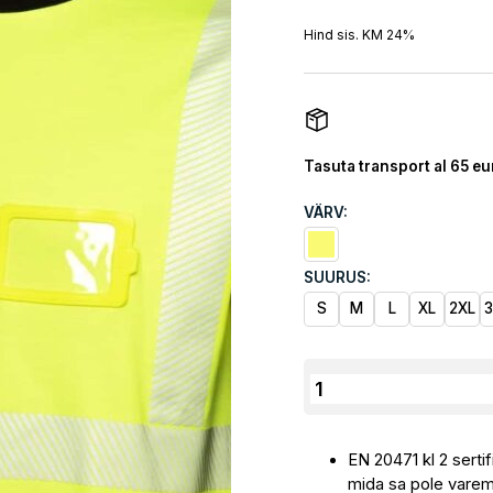
Hind sis. KM 24%
Tasuta transport al 65 eu
VÄRV:
SUURUS:
S
M
L
XL
2XL
Kõrg
nähtav
kollane
EN 20471 kl 2 serti
puuvillane
mida sa pole vare
T-