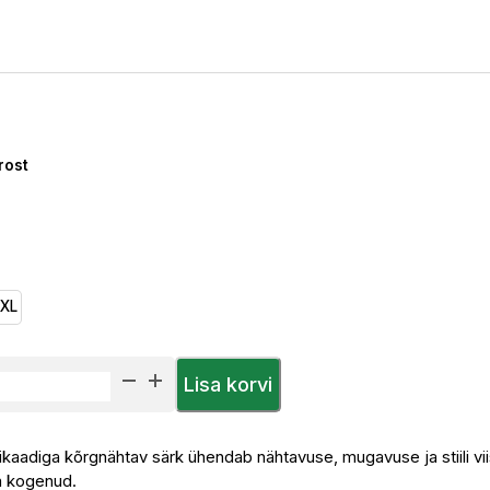
rost
3XL
Lisa korvi
fikaadiga kõrgnähtav särk ühendab nähtavuse, mugavuse ja stiili viis
m kogenud.