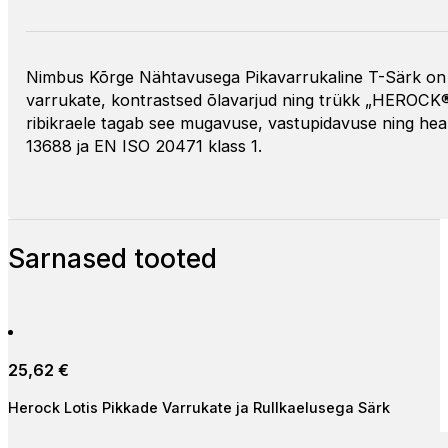
Nimbus Kõrge Nähtavusega Pikavarrukaline T-Särk on l
varrukate, kontrastsed õlavarjud ning trükk „HEROCK®“ 
ribikraele tagab see mugavuse, vastupidavuse ning he
13688 ja EN ISO 20471 klass 1.
Sarnased tooted
25,62
€
Herock Lotis Pikkade Varrukate ja Rullkaelusega Särk