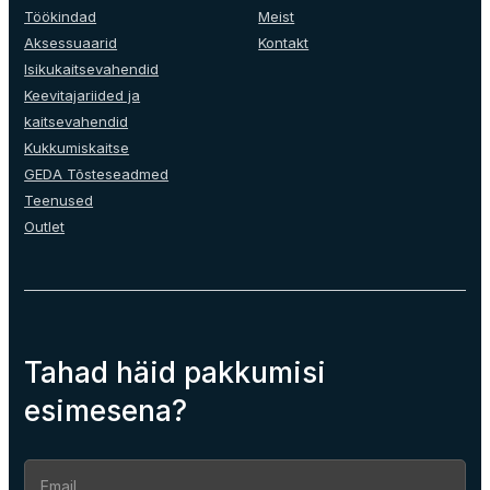
on
Töökindad
Meist
the
Aksessuaarid
Kontakt
product
Isikukaitsevahendid
page
Keevitajariided ja
kaitsevahendid
Kukkumiskaitse
GEDA Tõsteseadmed
Teenused
Outlet
Tahad häid pakkumisi
esimesena?
Section