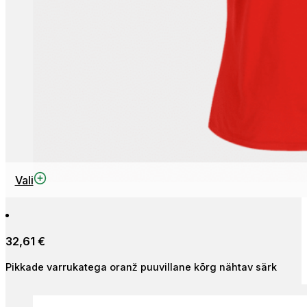
This
Vali
product
has
multiple
32,61
€
variants.
The
Pikkade varrukatega oranž puuvillane kõrg nähtav särk
options
may
be