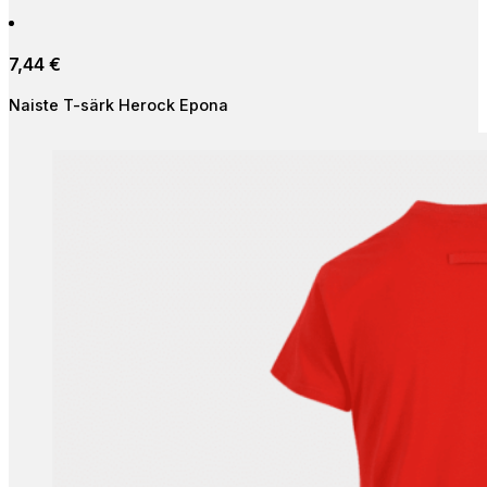
has
multiple
7,44
€
variants.
The
Naiste T-särk Herock Epona
options
may
be
chosen
on
the
product
page