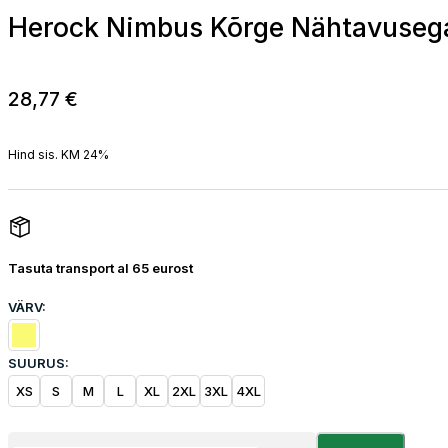
Herock Nimbus Kõrge Nähtavusega
28,77
€
Hind sis. KM 24%
Tasuta transport al 65 eurost
VÄRV:
SUURUS:
XS
S
M
L
XL
2XL
3XL
4XL