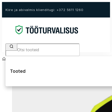
Kiire ja abivalmis klienditugi: +372 5611 1260
Search
Avaleht
E-Pood
Tööriided
Kõrgnähtavad tööriided Hi-Vis
Hi-Vis T-särgid 
Tooted