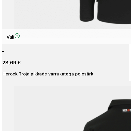
This
Vali
product
has
multiple
28,69
€
variants.
The
Herock Troja pikkade varrukatega polosärk
options
may
be
chosen
on
the
product
page