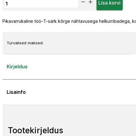
Herock
Lisa korvi
Nimbus
Kõrge
Pikavarrukaline töö-T-särk kõrge nähtavusega helkurribadega, ko
Nähtavusega
Pikavarrukaline
T-
Särk
Turvalised maksed:
kogus
Kirjeldus
Lisainfo
Tootekirjeldus