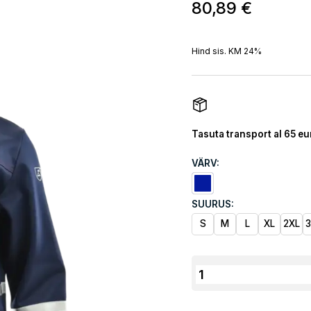
80,89
€
Hind sis. KM 24%
Tasuta transport al 65 eu
VÄRV:
SUURUS:
S
M
L
XL
2XL
Sara
Workwear
SPAWACZ