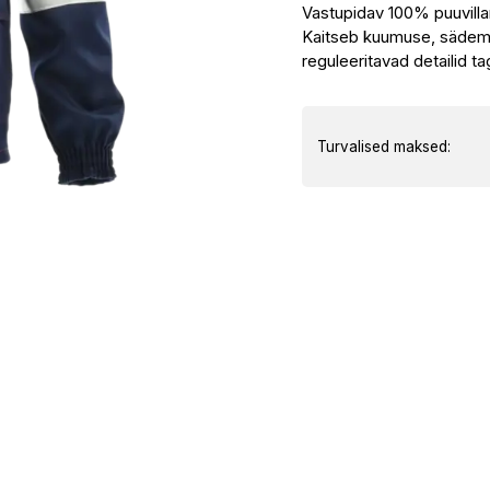
Vastupidav 100% puuvilla
HEAVY
Kaitseb kuumuse, sädemet
tööjakk
reguleeritavad detailid t
kogus
Turvalised maksed: