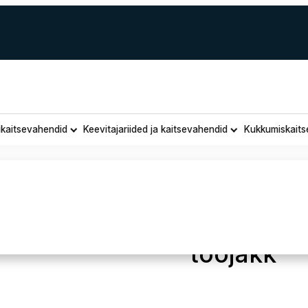
ukaitsevahendid
Keevitajariided ja kaitsevahendid
Kukkumiskaits
Sara Wor
tööjakk