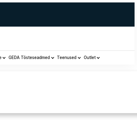
e
GEDA Tõsteseadmed
Teenused
Outlet
kwear SPAWACZ HEAVY