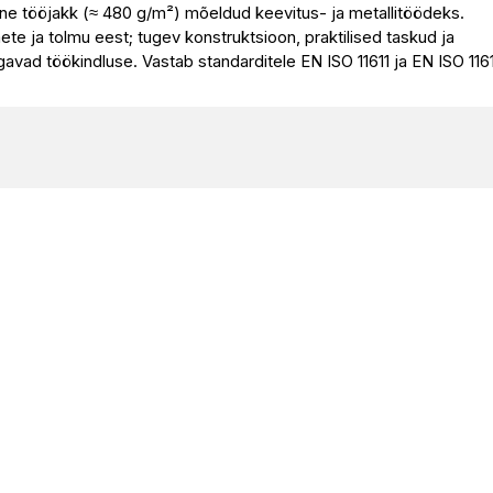
ne tööjakk (≈ 480 g/m²) mõeldud keevitus- ja metallitöödeks.
e ja tolmu eest; tugev konstruktsioon, praktilised taskud ja
agavad töökindluse. Vastab standarditele EN ISO 11611 ja EN ISO 116