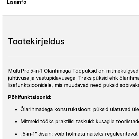
Lisainfo
Tootekirjeldus
Multi Pro 5‑in‑1 Õlarihmaga Tööpüksid on mitmekülgsed 
juhtivuse ja vastupidavusega. Traksipüksid ehk õlarihmag
lisafunktsioonidele, mis muudavad need püksid sobivaks
Põhifunktsioonid:
Õlarihmadega konstruktsioon: püksid ulatuvad üle v
Mitmeid tööks praktilisi taskuid: kusagile tööriista
„5‑in‑1” disain: võib hõlmata näiteks reguleeritava