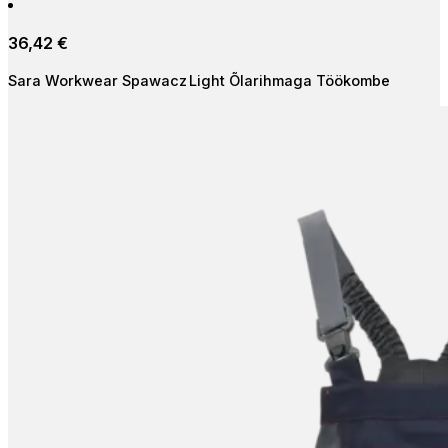
multiple
36,42
€
variants.
The
Sara Workwear Spawacz Light Õlarihmaga Töökombe
options
may
be
chosen
on
the
product
page