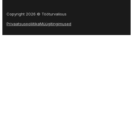
Copyright 2026 © Tööturvalisus
Privaatsuspoliitika
Müügitingimused