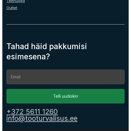
Teenused
Outlet
Tahad häid pakkumisi
esimesena?
Section
Telli uudiskiri
+372 5611 1260
info@tooturvalisus.ee