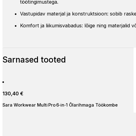
töötingimustega.
Vastupidav materjal ja konstruktsioon: sobib ra
Komfort ja liikumisvabadus: lõige ning materjalid v
Sarnased tooted
130,40
€
Sara Workwear Multi Pro 6‑in‑1 Õlarihmaga Töökombe