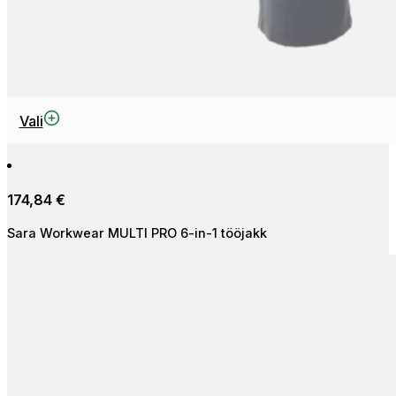
This
Vali
product
has
multiple
174,84
€
variants.
The
Sara Workwear MULTI PRO 6-in-1 tööjakk
options
may
be
chosen
on
the
product
page