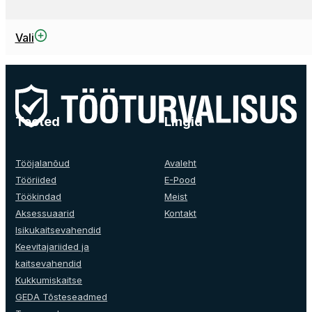
This
Vali
product
has
multiple
variants.
The
Tooted
Lingid
options
may
be
Tööjalanõud
Avaleht
chosen
Tööriided
E-Pood
on
Töökindad
Meist
the
Aksessuaarid
Kontakt
product
Isikukaitsevahendid
page
Keevitajariided ja
kaitsevahendid
Kukkumiskaitse
GEDA Tõsteseadmed