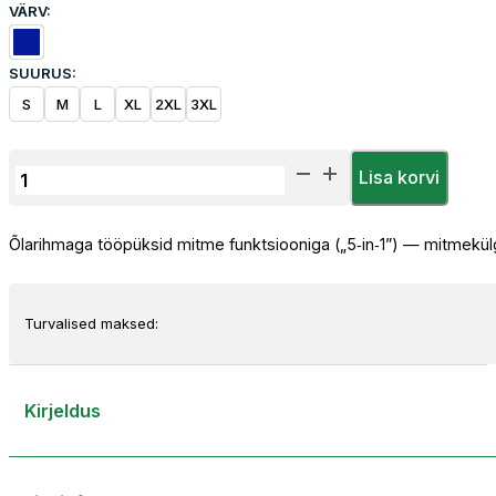
VÄRV:
SUURUS:
S
M
L
XL
2XL
3XL
Sara
Lisa korvi
Workwear
Multi Pro 5‑in‑1
Õlarihmaga tööpüksid mitme funktsiooniga („5‑in‑1”) — mitmekülgn
Õlarihmaga
Tööpüksid
kogus
Turvalised maksed:
Kirjeldus