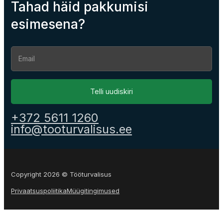
Tahad häid pakkumisi
esimesena?
Section
Telli uudiskiri
+372 5611 1260
info@tooturvalisus.ee
Copyright 2026 © Tööturvalisus
Privaatsuspoliitika
Müügitingimused