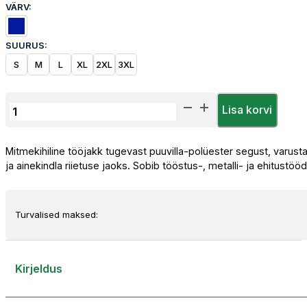
VÄRV:
SUURUS:
S
M
L
XL
2XL
3XL
Sara
Lisa korvi
Workwear
MULTI
Mitmekihiline tööjakk tugevast puuvilla-polüester segust, varustat
PRO
ja ainekindla riietuse jaoks. Sobib tööstus-, metalli- ja ehitustöö
5-
in-
1
Turvalised maksed:
tööjakk
kogus
Kirjeldus