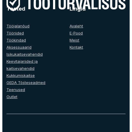
The
Tooted
Lingid
options
may
be
Tööjalanõud
Avaleht
chosen
Tööriided
E-Pood
on
Töökindad
Meist
the
Aksessuaarid
Kontakt
product
Isikukaitsevahendid
page
Keevitajariided ja
kaitsevahendid
Kukkumiskaitse
GEDA Tõsteseadmed
Teenused
Outlet