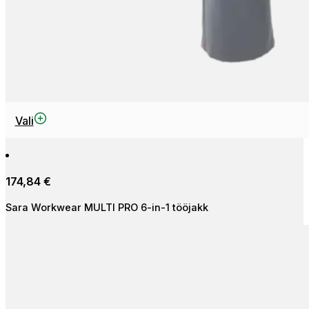
This
Vali
product
has
multiple
174,84
€
variants.
The
Sara Workwear MULTI PRO 6-in-1 tööjakk
options
may
be
chosen
on
the
product