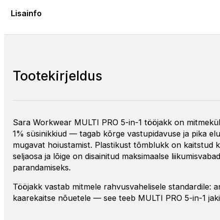
Lisainfo
Tootekirjeldus
Sara Workwear MULTI PRO 5-in-1 tööjakk on mitmekülgne
1% süsinikkiud — tagab kõrge vastupidavuse ja pika el
mugavat hoiustamist. Plastikust tõmblukk on kaitstud k
seljaosa ja lõige on disainitud maksimaalse liikumisvab
parandamiseks.
Tööjakk vastab mitmele rahvusvahelisele standardile: anti
kaarekaitse nõuetele — see teeb MULTI PRO 5-in-1 jakis