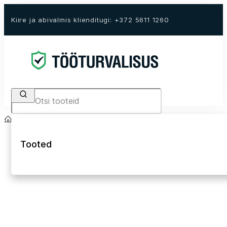
Kiire ja abivalmis klienditugi: +372 5611 1260
Search
Avaleht
E-Pood
Keevitajariided ja kaitsevahendid
Keevitajariided
Tooted