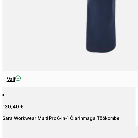
This
Vali
product
has
multiple
130,40
€
variants.
The
Sara Workwear Multi Pro 6‑in‑1 Õlarihmaga Töökombe
options
may
be