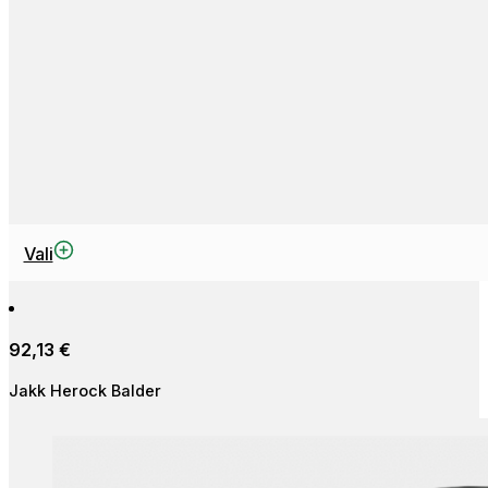
This
Vali
product
has
multiple
92,13
€
variants.
The
Jakk Herock Balder
options
may
be
chosen