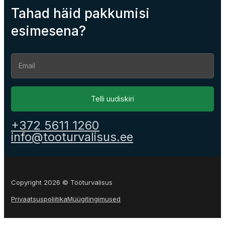
Tahad häid pakkumisi
esimesena?
Section
Telli uudiskiri
+372 5611 1260
info@tooturvalisus.ee
Copyright 2026 © Tööturvalisus
Privaatsuspoliitika
Müügitingimused