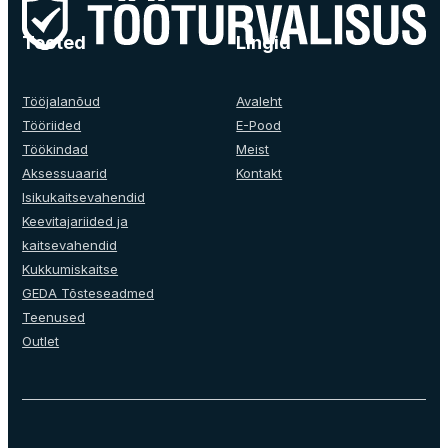
variants.
The
Tooted
Lingid
options
may
be
Tööjalanõud
Avaleht
chosen
Tööriided
E-Pood
on
Töökindad
Meist
the
Aksessuaarid
Kontakt
product
Isikukaitsevahendid
page
Keevitajariided ja
kaitsevahendid
Kukkumiskaitse
GEDA Tõsteseadmed
Teenused
Outlet