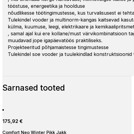
tööstuse, energeetika ja hoolduse
nõudlikesse töötingimustesse, kus turvalisusest ei tehta
Tulekindel vooder ja multinorm-kangas kaitsevad kasut
külma, kuumuse, leegi, elektrikaare ja kemikaalipritsme
, samal ajal kui ere kollane/must värvikombinatsioon 
muudavad jope igapäevatöös praktiliseks.
Projekteeritud põhjamaistesse tingimustesse
Tulekindel soe vooder ja tuulekindlad konstruktsioonid 
Sarnased tooted
175,92
€
Comfort Neo Winter Pikk Jakk