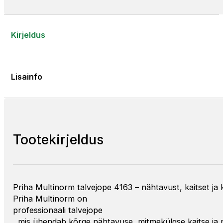
Kirjeldus
Lisainfo
Tootekirjeldus
Priha Multinorm talvejope 4163 – nähtavust, kaitset j
Priha Multinorm on
professionaali talvejope
, mis ühendab kõrge nähtavuse, mitmekülgse kaitse ja pra