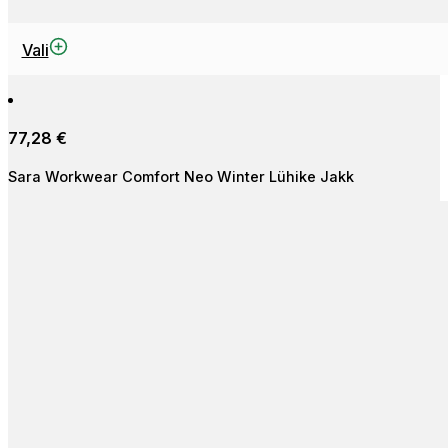
This
Vali
product
has
multiple
77,28
€
variants.
The
Sara Workwear Comfort Neo Winter Lühike Jakk
options
may
be
chosen
on
the
product
page