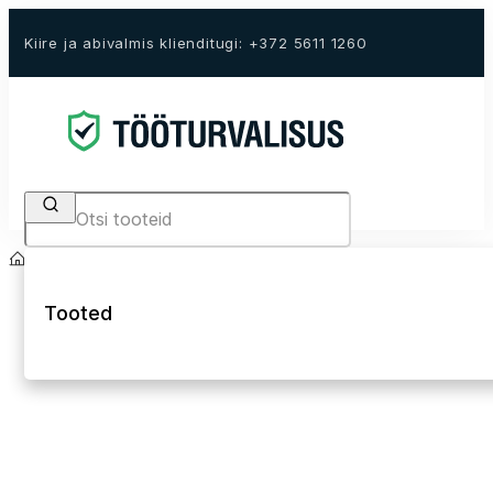
Kiire ja abivalmis klienditugi: +372 5611 1260
Search
Avaleht
E-Pood
Tööriided
Kõrgnähtavad tööriided Hi-Vis
Hi-Vis talvejope
Tooted