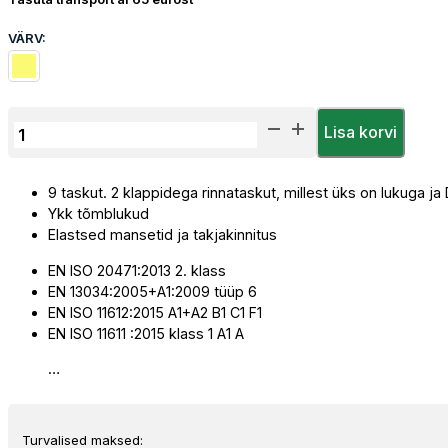
VÄRV:
Talvejope
Lisa korvi
Priha
Tulekindel
9 taskut. 2 klappidega rinnataskut, millest üks on lukuga ja 
kogus
Ykk tõmblukud
Elastsed mansetid ja takjakinnitus
EN ISO 20471:2013 2. klass
EN 13034:2005+A1:2009 tüüp 6
EN ISO 11612:2015 A1+A2 B1 C1 F1
EN ISO 11611 :2015 klass 1 A1 A
…
Turvalised maksed: