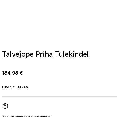
Talvejope Priha Tulekindel
184,98
€
Hind sis. KM 24%
Tasuta transport al 65 eurost