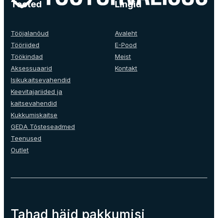
The
Tooted
Lingid
options
may
be
Tööjalanõud
Avaleht
chosen
Tööriided
E-Pood
on
Töökindad
Meist
the
Aksessuaarid
Kontakt
product
Isikukaitsevahendid
page
Keevitajariided ja
kaitsevahendid
Kukkumiskaitse
GEDA Tõsteseadmed
Teenused
Outlet
Tahad häid pakkumisi