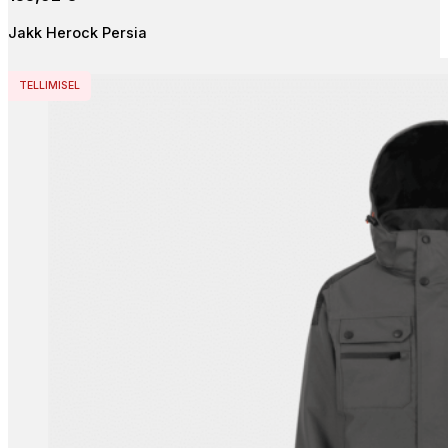
The
Jakk Herock Persia
options
may
be
TELLIMISEL
chosen
on
the
product
page