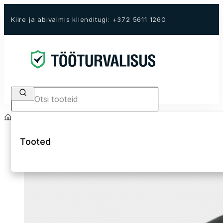
Kiire ja abivalmis klienditugi: +372 5611 1260
Search
Avaleht
E-Pood
Tööriided
Talvised tööriided
Talvejoped
Tooted