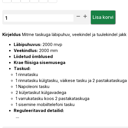
Jakk
Lisa korvi
Herock
Balder
Kirjeldus
Mitme taskuga läbipuhuv, veekindel ja tuulekindel jak
kogus
Läbipuhuvus:
2000 mvp
Veekindlus:
2000 mm
Liidetud õmblused
Krae fliisiga sisemusega
Taskud:
1 rinnatasku
1 rinnatasku külgtasku, väikese tasku ja 2 pastakataskuga
1 Napoleoni tasku
2 küljetaskut külgavadega
1 varrukatasku koos 2 pastakataskuga
1 sisemine mobiiltelefoni tasku
Reguleeritavad detailid:
…