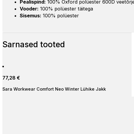
Pealispind:
100% Oxford polüester 600D veetõrje
Vooder:
100% polüester täitega
Sisemus:
100% polüester
Sarnased tooted
77,28
€
Sara Workwear Comfort Neo Winter Lühike Jakk