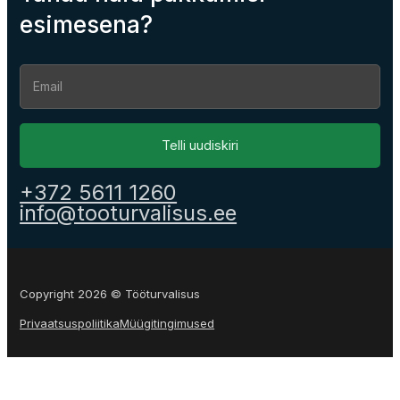
esimesena?
Section
Telli uudiskiri
+372 5611 1260
info@tooturvalisus.ee
Copyright 2026 © Tööturvalisus
Privaatsuspoliitika
Müügitingimused