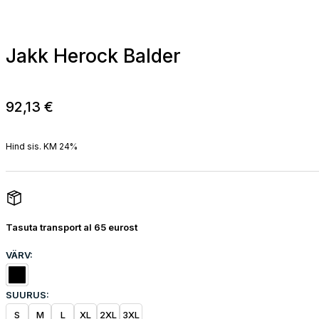
Jakk Herock Balder
92,13
€
Hind sis. KM 24%
Tasuta transport al 65 eurost
VÄRV:
SUURUS:
S
M
L
XL
2XL
3XL