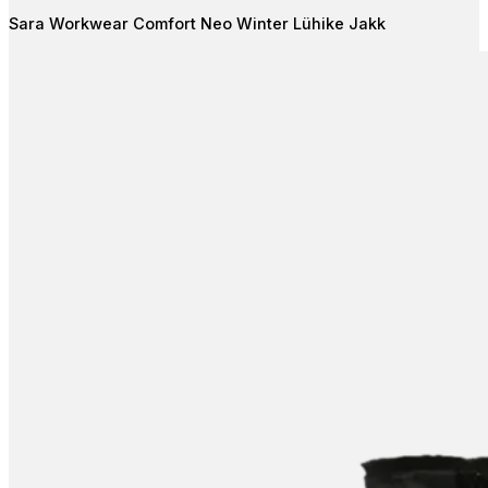
The
Sara Workwear Comfort Neo Winter Lühike Jakk
options
may
be
chosen
on
the
product
page