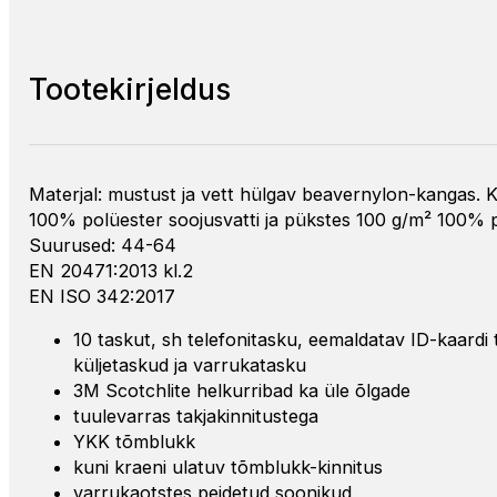
Tootekirjeldus
Materjal: mustust ja vett hülgav beavernylon-kangas. 
100% polüester soojusvatti ja pükstes 100 g/m² 100% p
Suurused: 44-64
EN 20471:2013 kl.2
EN ISO 342:2017
10 taskut, sh telefonitasku, eemaldatav ID-kaardi
küljetaskud ja varrukatasku
3M Scotchlite helkurribad ka üle õlgade
tuulevarras takjakinnitustega
YKK tõmblukk
kuni kraeni ulatuv tõmblukk-kinnitus
varrukaotstes peidetud soonikud