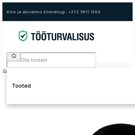
Kiire ja abivalmis klienditugi: +372 5611 1260
Search
Avaleht
E-Pood
Tööriided
Kõrgnähtavad tööriided Hi-Vis
Hi-Vis talvejope
Tooted