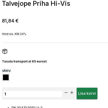
Talvejope Priha Hi-Vis
81,84
€
Hind sis. KM 24%
Tasuta transport al 65 eurost
VÄRV:
Talvejope
Lisa korvi
Priha
Hi-
EN 20471:2013 Lk.2 –