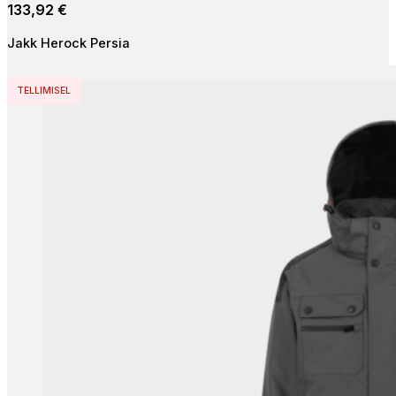
133,92
€
variants.
The
Jakk Herock Persia
options
may
be
TELLIMISEL
chosen
on
the
product
page