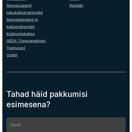
the
Aksessuaarid
Kontakt
product
Isikukaitsevahendid
page
Keevitajariided ja
kaitsevahendid
Kukkumiskaitse
GEDA Tõsteseadmed
Teenused
Outlet
Tahad häid pakkumisi
esimesena?
Section