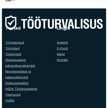
product
has
multiple
variants.
The
Tooted
Lingid
options
may
be
Tööjalanõud
Avaleht
chosen
Tööriided
E-Pood
on
Töökindad
Meist
the
Aksessuaarid
Kontakt
product
Isikukaitsevahendid
page
Keevitajariided ja
kaitsevahendid
Kukkumiskaitse
GEDA Tõsteseadmed
Teenused
Outlet