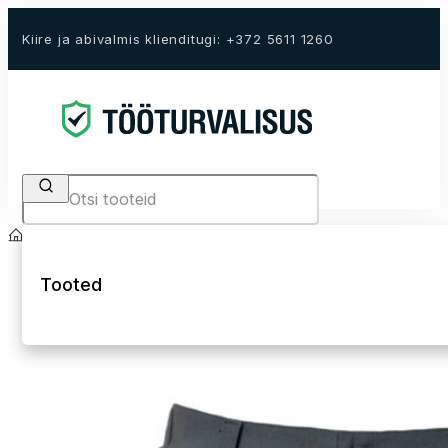
Kiire ja abivalmis klienditugi: +372 5611 1260
Search
Avaleht
E-Pood
Tööriided
Kõrgnähtavad tööriided Hi-Vis
Hi-Vis lühikesed
Tooted