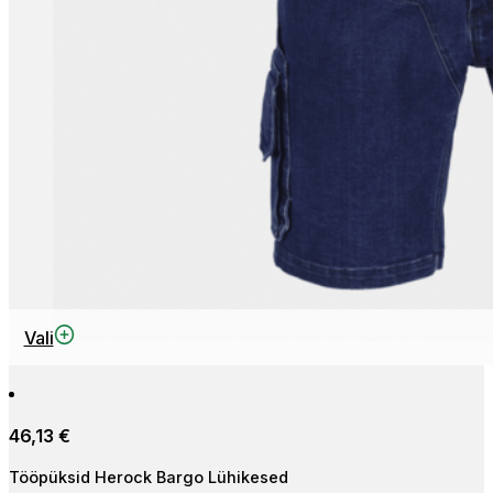
This
Vali
product
has
multiple
46,13
€
variants.
The
Tööpüksid Herock Bargo Lühikesed
options