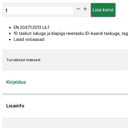
Tööpüksid
Lisa korvi
Priha
Hi-
EN 20471:2013 Lk.1
Vis
10 taskut: lukuga ja klapiga reietasku ID-kaardi taskuga,
Strech
Laiad vööaasad
Lühikesed
kogus
Turvalised maksed:
Kirjeldus
Lisainfo