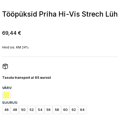
Tööpüksid Priha Hi-Vis Strech Lü
69,44
€
Hind sis. KM 24%
Tasuta transport al 65 eurost
VÄRV:
SUURUS:
46
48
50
52
54
56
58
60
62
64