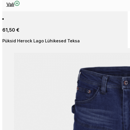
This
Vali
product
has
multiple
61,50
€
variants.
The
Püksid Herock Lago Lühikesed Teksa
options
may
be
chosen
on
the
product
page