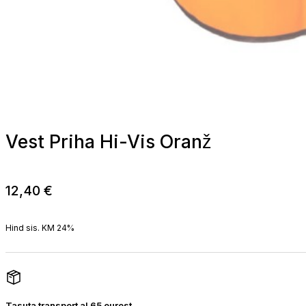
Vest Priha Hi-Vis Oranž
12,40
€
Hind sis. KM 24%
Tasuta transport al 65 eurost