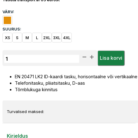
VÄRV:
SUURUS:
XS
S
M
L
2XL
3XL
4XL
Vest
Lisa korvi
Priha
Hi-
EN 20471 LK2 ID-kaardi tasku, horisontaalne või vertikaalne
Vis
Telefonitasku, pliiatsitasku, D-aas
Oranž
Tõmblukuga kinnitus
kogus
Turvalised maksed:
Kirjeldus