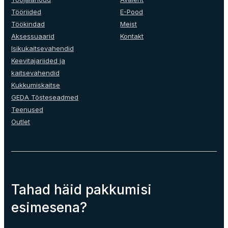
be
chosen
Tööriided
E-Pood
on
Töökindad
Meist
the
Aksessuaarid
Kontakt
product
Isikukaitsevahendid
page
Keevitajariided ja
kaitsevahendid
Kukkumiskaitse
GEDA Tõsteseadmed
Teenused
Outlet
Tahad häid pakkumisi
esimesena?