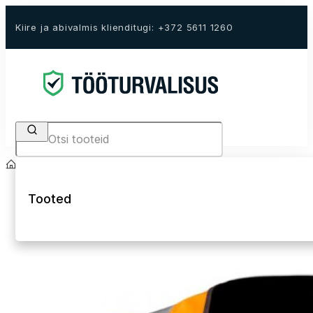
Kiire ja abivalmis klienditugi: +372 5611 1260
Search
Avaleht
E-Pood
Tööriided
Tööriided
Tööjakid ja -vestid
Tooted