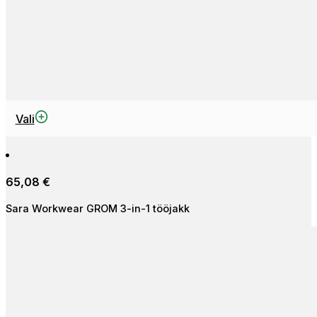
This
Vali
product
has
multiple
65,08
€
variants.
The
Sara Workwear GROM 3-in-1 tööjakk
options
may
be
chosen
on
the
product