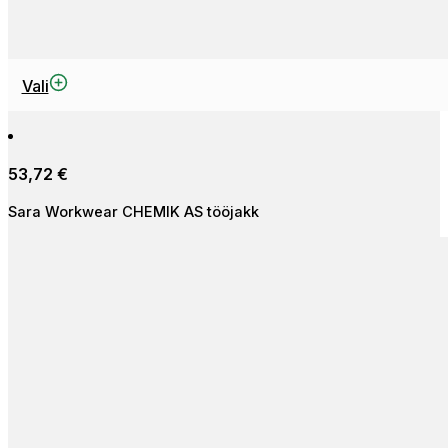
This
Vali
product
has
multiple
53,72
€
variants.
The
Sara Workwear CHEMIK AS tööjakk
options
may
be
chosen
on
the
product
page