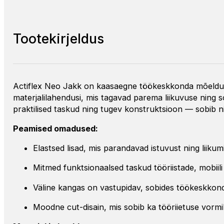
Tootekirjeldus
Actiflex Neo Jakk on kaasaegne töökeskkonda mõeldud j
materjalilahendusi, mis tagavad parema liikuvuse ning s
praktilised taskud ning tugev konstruktsioon — sobib nii
Peamised omadused:
Elastsed lisad, mis parandavad istuvust ning liiku
Mitmed funktsionaalsed taskud tööriistade, mobiil
Väline kangas on vastupidav, sobides töökeskkon
Moodne cut-disain, mis sobib ka tööriietuse vormi