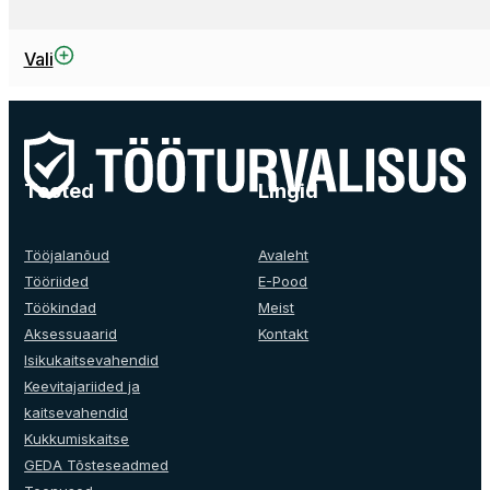
This
Vali
product
has
multiple
variants.
The
Tooted
Lingid
options
may
be
Tööjalanõud
Avaleht
chosen
Tööriided
E-Pood
on
Töökindad
Meist
the
Aksessuaarid
Kontakt
product
Isikukaitsevahendid
page
Keevitajariided ja
kaitsevahendid
Kukkumiskaitse
GEDA Tõsteseadmed