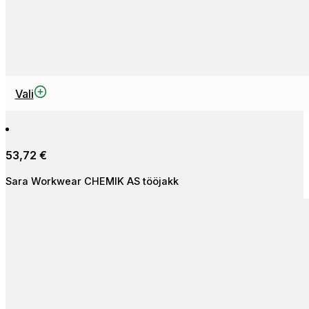
This
Vali
product
has
multiple
53,72
€
variants.
The
Sara Workwear CHEMIK AS tööjakk
options
may
be
chosen
on
the
product
page