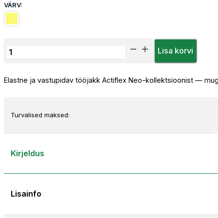
VÄRV:
Sara
Lisa korvi
Workwear
Actiflex
Elastne ja vastupidav tööjakk Actiflex Neo-kollektsioonist — mug
Neo
Jakk
kogus
Turvalised maksed:
Kirjeldus
Lisainfo