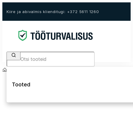
Kiire ja abivalmis klienditugi: +372 5611 1260
Search
Avaleht
E-Pood
Tööriided
Kõrgnähtavad tööriided Hi-Vis
Hi-Vis tööjakid ja
Tooted