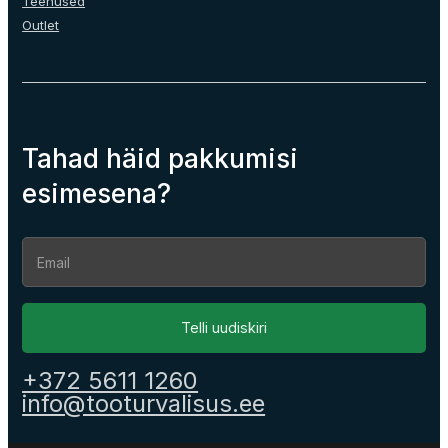
Teenused
Outlet
Tahad häid pakkumisi
esimesena?
Section
Telli uudiskiri
+372 5611 1260
info@tooturvalisus.ee