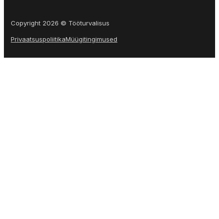
Copyright 2026 © Tööturvalisus
Privaatsuspoliitika
Müügitingimused