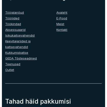
options
may
be
Tööjalanõud
Avaleht
chosen
Tööriided
E-Pood
on
Töökindad
Meist
the
Aksessuaarid
Kontakt
product
Isikukaitsevahendid
page
Keevitajariided ja
kaitsevahendid
Kukkumiskaitse
GEDA Tõsteseadmed
Teenused
Outlet
Tahad häid pakkumisi