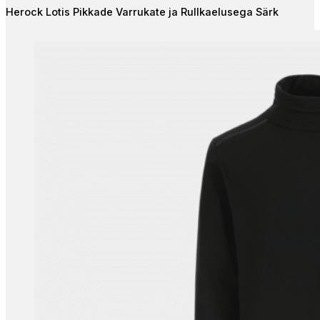
The
Herock Lotis Pikkade Varrukate ja Rullkaelusega Särk
options
may
be
chosen
on
the
product
page