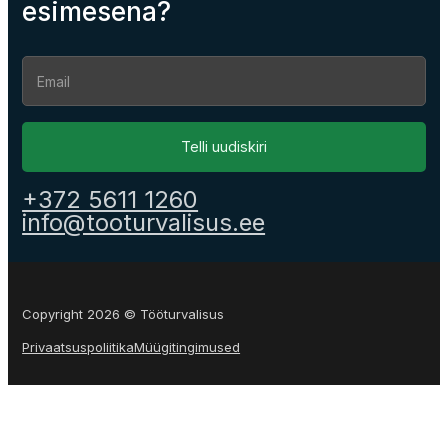
esimesena?
Section
Telli uudiskiri
+372 5611 1260
info@tooturvalisus.ee
Copyright 2026 © Tööturvalisus
Privaatsuspoliitika
Müügitingimused