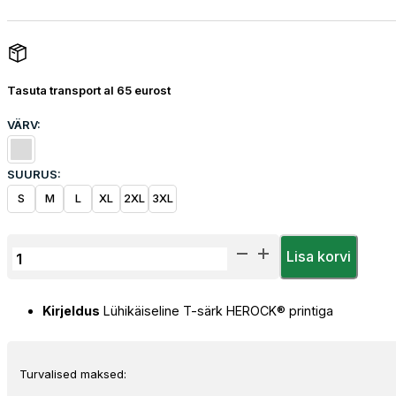
Tasuta transport al 65 eurost
VÄRV:
SUURUS:
S
M
L
XL
2XL
3XL
T-
Lisa korvi
särk
Herock
Kirjeldus
Lühikäiseline T-särk HEROCK® printiga
Sky
Racer
kogus
Turvalised maksed: