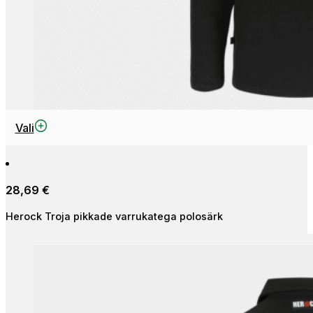
This
Vali
product
has
multiple
28,69
€
variants.
The
Herock Troja pikkade varrukatega polosärk
options
may
be
chosen
on
the