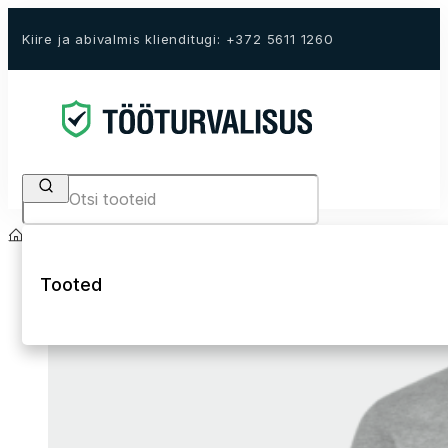
Kiire ja abivalmis klienditugi: +372 5611 1260
Search
Avaleht
E-Pood
Tööriided
Tööriided
T-särgid ja polod
Tooted