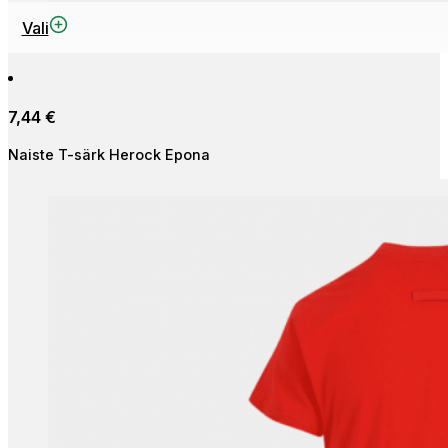
This
Vali
product
has
multiple
7,44
€
variants.
The
Naiste T-särk Herock Epona
options
may
be
chosen
on
the
product
page