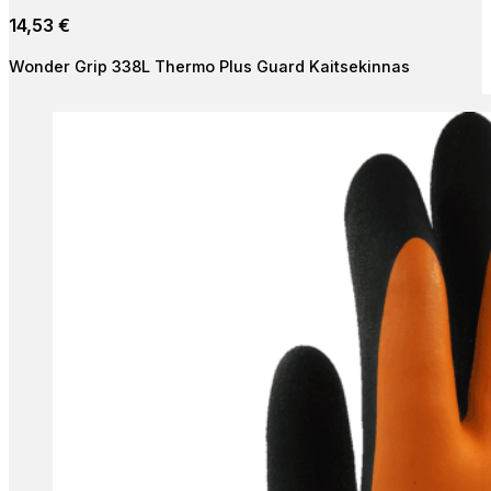
multiple
14,53
€
variants.
The
Wonder Grip 338L Thermo Plus Guard Kaitsekinnas
options
may
be
chosen
on
the
product
page