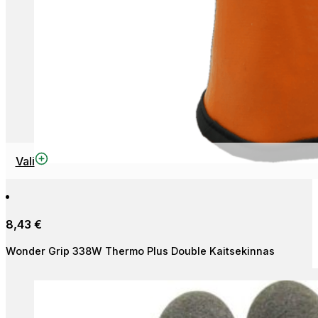
This
Vali
product
has
multiple
8,43
€
variants.
The
Wonder Grip 338W Thermo Plus Double Kaitsekinnas
options
may
be
chosen