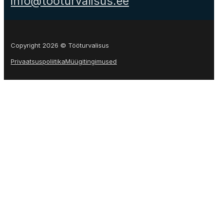
info@tooturvalisus.ee
Copyright 2026 © Tööturvalisus
Privaatsuspoliitika
Müügitingimused