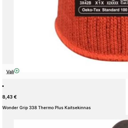
This
Vali
product
has
multiple
8,43
€
variants.
The
Wonder Grip 338 Thermo Plus Kaitsekinnas
options
may
be