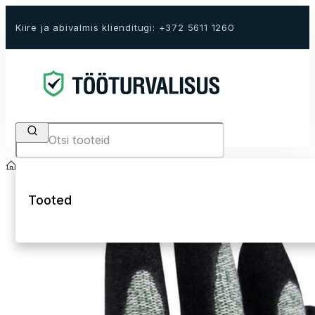
Kiire ja abivalmis klienditugi: +372 5611 1260
Search
Avaleht
E-Pood
Töökindad
Lõikekindlad kindad
Tooted