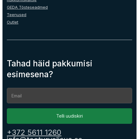
GEDA Tõsteseadmed
Teenused
Outlet
Tahad häid pakkumisi
esimesena?
Section
Telli uudiskiri
+372 5611 1260