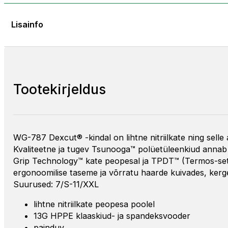
Lisainfo
Tootekirjeldus
WG-787 Dexcut® -kindal on lihtne nitriilkate ning sel
Kvaliteetne ja tugev Tsunooga™ polüetüleenkiud annab 
Grip Technology™ kate peopesal ja TPDT™ (Termos-se
ergonoomilise taseme ja võrratu haarde kuivades, kergelt
Suurused: 7/S-11/XXL
lihtne nitriilkate peopesa poolel
13G HPPE klaaskiud- ja spandeksvooder
painduv