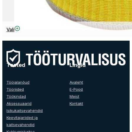
This
Vali
product
has
multiple
variants.
The
Tooted
Lingid
options
may
be
Tööjalanõud
Avaleht
chosen
Tööriided
E-Pood
on
Töökindad
Meist
the
Aksessuaarid
Kontakt
product
Isikukaitsevahendid
page
Keevitajariided ja
kaitsevahendid
Kukkumiskaitse