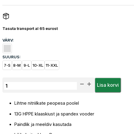
Tasuta transport al 65 eurost
VÄRV:
SUURUS:
7-S
8-M
9-L
10-XL
11-XXL
Wonder
Lisa korvi
Grip
787
Lihtne nitriilkate peopesa poolel
Dexcut
D
13G HPPE klaaskiust ja spandex vooder
Kaitsekinnas
kogus
Paindlik ja meeldiv kasutada