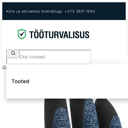
Kiire ja abivalmis klienditugi: +372 5611 1260
Search
Avaleht
E-Pood
Töökindad
Sünteetilise kattega kindad
Tooted