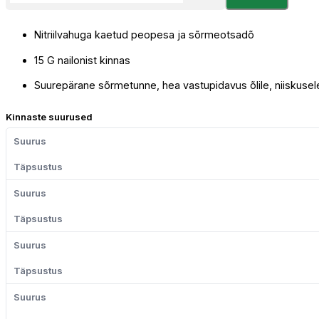
Grip
550
Nitriilvahuga kaetud peopesa ja sõrmeotsadõ
Air
Lite
15 G nailonist kinnas
Kaitsekinnas
kogus
Suurepärane sõrmetunne, hea vastupidavus õlile, niiskusel
Kinnaste suurused
Suurus
Täpsustus