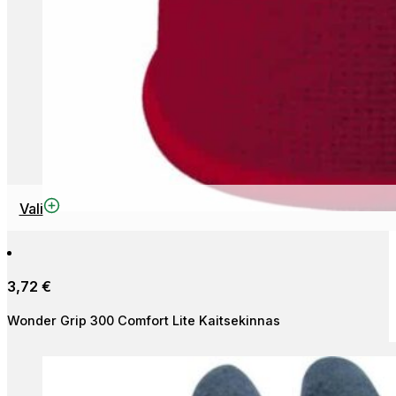
This
Vali
product
has
multiple
3,72
€
variants.
The
Wonder Grip 300 Comfort Lite Kaitsekinnas
options
may
be
chosen