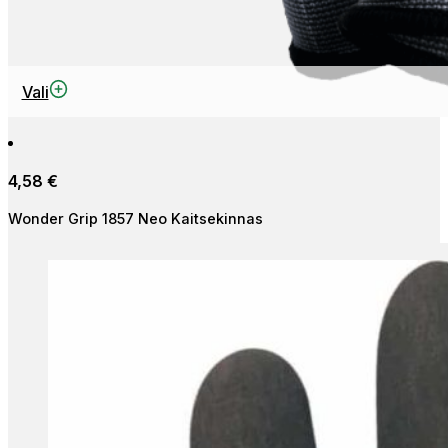
This
Vali
product
has
multiple
4,58
€
variants.
The
Wonder Grip 1857 Neo Kaitsekinnas
options
may
be
chosen
on
the
product
page