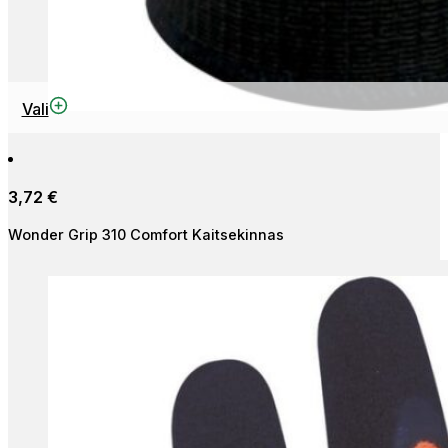
This
Vali
product
has
multiple
3,72
€
variants.
The
Wonder Grip 310 Comfort Kaitsekinnas
options
may
be
chosen
on
the
product
page