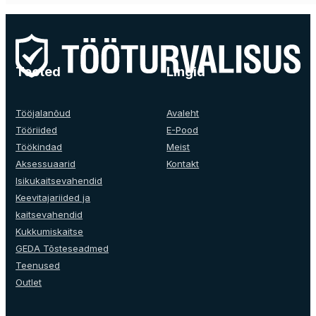
product
has
multiple
variants.
The
Tooted
Lingid
options
may
be
Tööjalanõud
Avaleht
chosen
Tööriided
E-Pood
on
Töökindad
Meist
the
Aksessuaarid
Kontakt
product
Isikukaitsevahendid
page
Keevitajariided ja
kaitsevahendid
Kukkumiskaitse
GEDA Tõsteseadmed
Teenused
Outlet