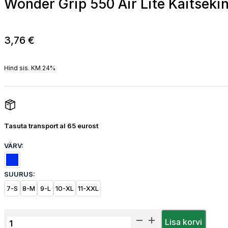
Wonder Grip 550 Air Lite Kaitseki
3,76
€
Hind sis. KM 24%
Tasuta transport al 65 eurost
VÄRV:
SUURUS:
7-S
8-M
9-L
10-XL
11-XXL
Wonder
Lisa korvi