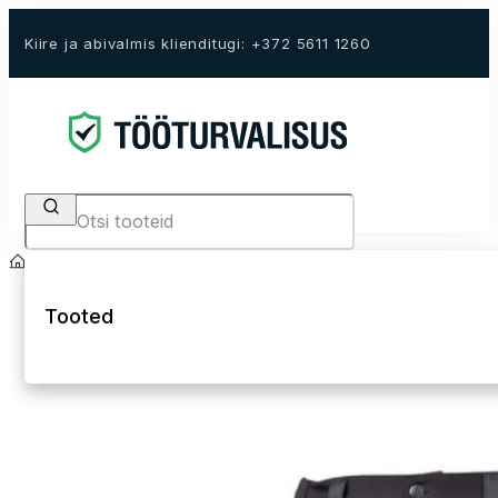
Kiire ja abivalmis klienditugi: +372 5611 1260
Search
Avaleht
E-Pood
Tööriided
Püksid
Tööpüksid
Tooted