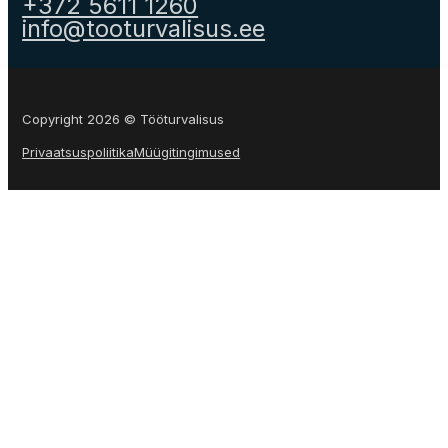
+372 5611 1260
info@tooturvalisus.ee
Copyright 2026 © Tööturvalisus
Privaatsuspoliitika
Müügitingimused