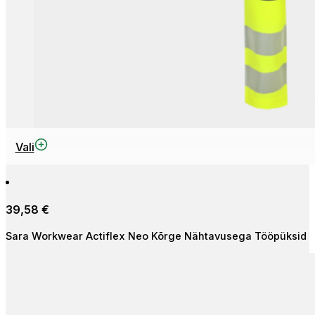
This
Vali
product
has
multiple
39,58
€
variants.
The
Sara Workwear Actiflex Neo Kõrge Nähtavusega Tööpüksid
options
may
be
chosen
on