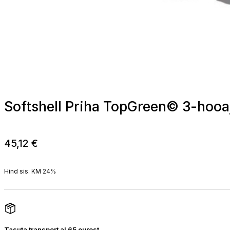
Softshell Priha TopGreen© 3-hooa
45,12
€
Hind sis. KM 24%
Tasuta transport al 65 eurost