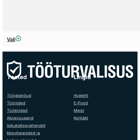
This
Vali
product
has
multiple
variants.
The
Tooted
Lingid
options
may
be
Tööjalanõud
Avaleht
chosen
Tööriided
E-Pood
on
Töökindad
Meist
the
Aksessuaarid
Kontakt
product
Isikukaitsevahendid
page
Keevitajariided ja