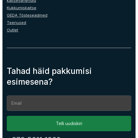
kaitsevahendid
Kukkumiskaitse
GEDA Tõsteseadmed
Teenused
Outlet
Tahad häid pakkumisi
esimesena?
Section
Telli uudiskiri