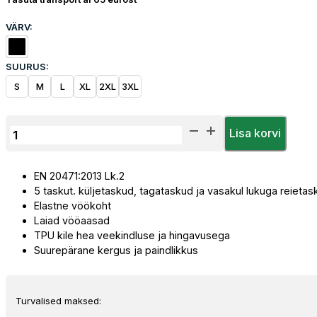
VÄRV:
SUURUS:
S
M
L
XL
2XL
3XL
Softshell
Lisa korvi
Priha
TopGreen©
EN 20471:2013 Lk.2
3-
5 taskut. küljetaskud, tagataskud ja vasakul lukuga reietas
hooaja
Elastne vöökoht
Tööpüksid
Laiad vööaasad
kogus
TPU kile hea veekindluse ja hingavusega
Suurepärane kergus ja paindlikkus
Turvalised maksed: