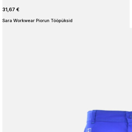
multiple
31,67
€
variants.
The
Sara Workwear Piorun Tööpüksid
options
may
be
chosen
on
the
product
page