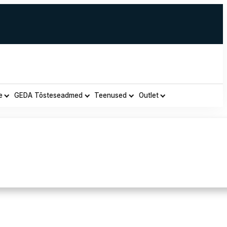
e
GEDA Tõsteseadmed
Teenused
Outlet
i Master DH 752 P – rent