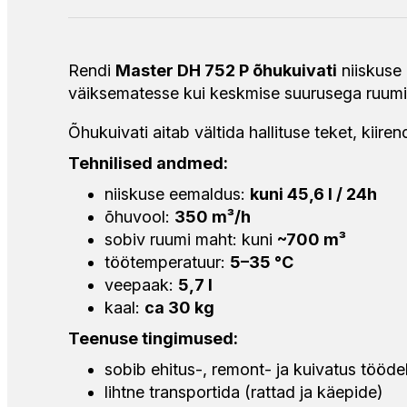
Rendi
Master DH 752 P õhukuivati
niiskuse 
väiksematesse kui keskmise suurusega ruumide
Õhukuivati aitab vältida hallituse teket, kiir
Tehnilised andmed:
niiskuse eemaldus:
kuni 45,6 l / 24h
õhuvool:
350 m³/h
sobiv ruumi maht: kuni
~700 m³
töötemperatuur:
5–35 °C
veepaak:
5,7 l
kaal:
ca 30 kg
Teenuse tingimused:
sobib ehitus-, remont- ja kuivatus tööd
lihtne transportida (rattad ja käepide)