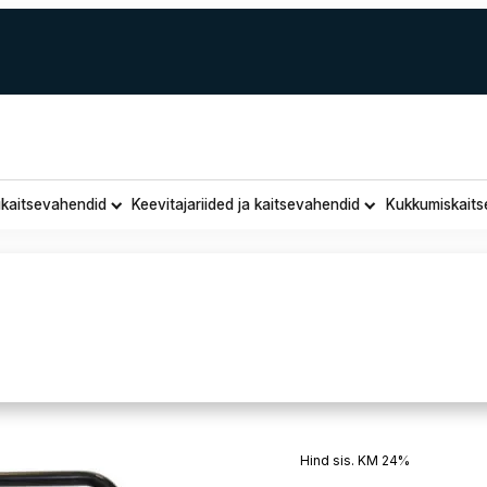
ukaitsevahendid
Keevitajariided ja kaitsevahendid
Kukkumiskaits
Õhukuivat
Hind sis. KM 24%