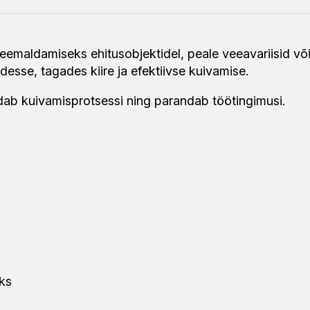
eemaldamiseks ehitusobjektidel, peale veeavariisid või
sse, tagades kiire ja efektiivse kuivamise.
endab kuivamisprotsessi ning parandab töötingimusi.
eks