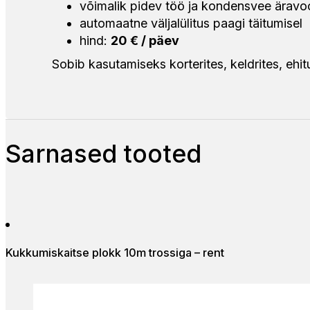
võimalik pidev töö ja kondensvee äravo
automaatne väljalülitus paagi täitumisel
hind:
20 € / päev
Sobib kasutamiseks korterites, keldrites, ehit
Sarnased tooted
Kukkumiskaitse plokk 10m trossiga – rent