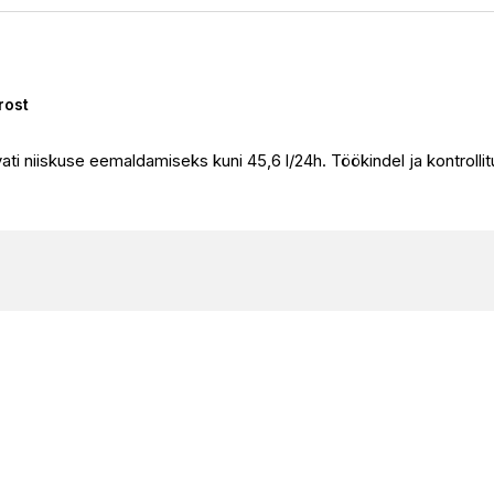
rost
ti niiskuse eemaldamiseks kuni 45,6 l/24h. Töökindel ja kontrolli