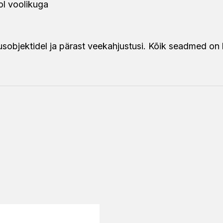
ol voolikuga
usobjektidel ja pärast veekahjustusi. Kõik seadmed on k