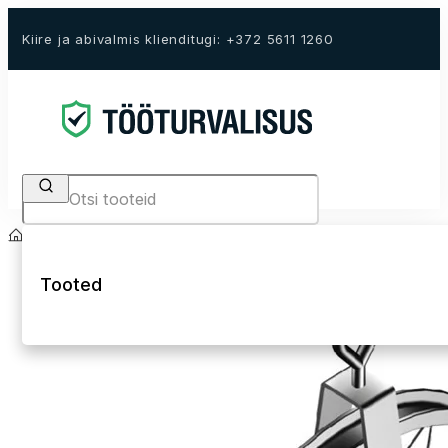
Kiire ja abivalmis klienditugi: +372 5611 1260
Search
Avaleht
E-Pood
Teenused
Seadmete ja turvavarustuse rent
Tooted