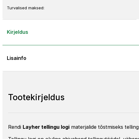
Turvalised maksed:
Kirjeldus
Lisainfo
Tootekirjeldus
Rendi
Layher tellingu logi
materjalide tõstmiseks tellin
Tellingu logi on oluline abivahend tellingutöödel, vähen