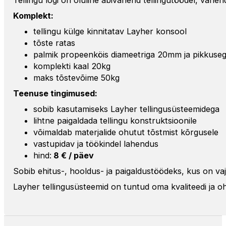
Komplekt:
tellingu külge kinnitatav Layher konsool
tõste ratas
palmik propeenköis diameetriga 20mm ja pikkuseg
komplekti kaal 20kg
maks tõstevõime 50kg
Teenuse tingimused:
sobib kasutamiseks Layher tellingusüsteemidega
lihtne paigaldada tellingu konstruktsioonile
võimaldab materjalide ohutut tõstmist kõrgusele
vastupidav ja töökindel lahendus
hind:
8 € / päev
Sobib ehitus-, hooldus- ja paigaldustöödeks, kus on vaj
Layher tellingusüsteemid on tuntud oma kvaliteedi ja oh