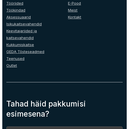
Tööriided
E-Pood
Töökindad
Meist
Aksessuaarid
Kontakt
Isikukaitsevahendid
Keevitajariided ja
kaitsevahendid
Kukkumiskaitse
GEDA Tõsteseadmed
Teenused
Outlet
Tahad häid pakkumisi
esimesena?
Section