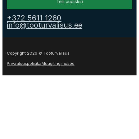
Telli uudiskiri
+372 5611 1260
info@tooturvalisus.ee
Copyright 2026 © Tööturvalisus
Privaatsuspoliitika
Müügitingimused