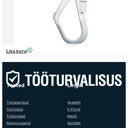
Lisa korvi
Tooted
Lingid
Tööjalanõud
Avaleht
Tööriided
E-Pood
Töökindad
Meist
Aksessuaarid
Kontakt