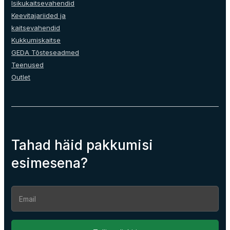
Isikukaitsevahendid
Keevitajariided ja
kaitsevahendid
Kukkumiskaitse
GEDA Tõsteseadmed
Teenused
Outlet
Tahad häid pakkumisi
esimesena?
Section