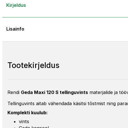
Kirjeldus
Lisainfo
Tootekirjeldus
Rendi
Geda Maxi 120 S tellinguvints
materjalide ja töö
Tellinguvints aitab vähendada käsitsi tõstmist ning paran
Komplekti kuulub:
vints
Geda konsool