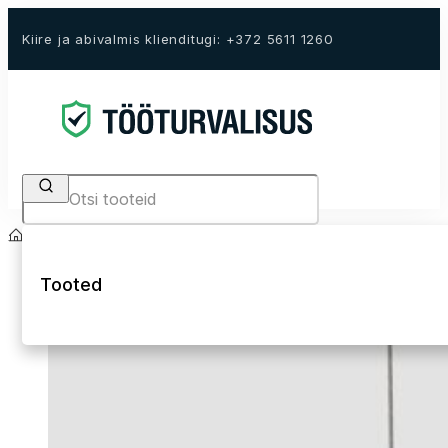
Kiire ja abivalmis klienditugi: +372 5611 1260
Search
Avaleht
E-Pood
Teenused
Seadmete ja turvavarustuse rent
Tooted