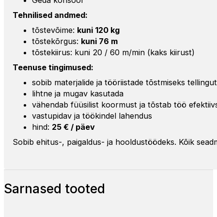
Tehnilised andmed:
tõstevõime:
kuni 120 kg
tõstekõrgus:
kuni 76 m
tõstekiirus: kuni 20 / 60 m/min (kaks kiirust)
Teenuse tingimused:
sobib materjalide ja tööriistade tõstmiseks tellingu
lihtne ja mugav kasutada
vähendab füüsilist koormust ja tõstab töö efektiiv
vastupidav ja töökindel lahendus
hind:
25 € / päev
Sobib ehitus-, paigaldus- ja hooldustöödeks. Kõik seadm
Sarnased tooted