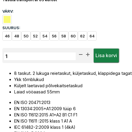
VÄRV:
SUURUS:
46
48
50
52
54
56
58
60
62
64
Tööpüksid
Lisa korvi
Priha
Multinorm
8 taskut. 2 lukuga reietaskut, küljetaskud, klappidega taga
kogus
Ykk tõmblukud
Küljelt laetavad põlvekaitsetaskud
Laiad vööaasad 55mm
EN ISO 20471:2013
EN 13034:2005+A1:2009 tüüp 6
EN ISO 11612:2015 A1+A2 B1 C1 F1
EN ISO 11611 :2015 klass 1 A1 A
IEC 61482-2:2009 klass 1 (4kA)