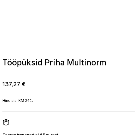
Tööpüksid Priha Multinorm
137,27
€
Hind sis. KM 24%
Tasuta transport al 65 eurost