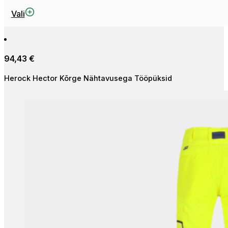
This
Vali
product
has
multiple
94,43
€
variants.
The
Herock Hector Kõrge Nähtavusega Tööpüksid
options
may
be
chosen
on
the
product
page