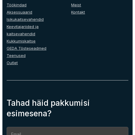
on
Töökindad
Meist
the
Aksessuaarid
Kontakt
product
Isikukaitsevahendid
page
Keevitajariided ja
kaitsevahendid
Kukkumiskaitse
GEDA Tõsteseadmed
Teenused
Outlet
Tahad häid pakkumisi
esimesena?
Section