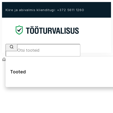
Kiire ja abivalmis klienditugi: +372 5611 1260
Search
Avaleht
E-Pood
Tööriided
Kõrgnähtavad tööriided Hi-Vis
Hi-Vis tööpüksid
Tooted