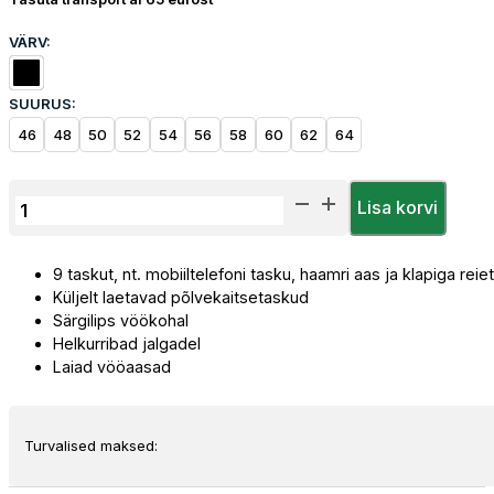
VÄRV:
SUURUS:
46
48
50
52
54
56
58
60
62
64
Tööpüksid
Lisa korvi
Priha
kogus
9 taskut, nt. mobiiltelefoni tasku, haamri aas ja klapiga re
Küljelt laetavad põlvekaitsetaskud
Särgilips vöökohal
Helkurribad jalgadel
Laiad vööaasad
Turvalised maksed: