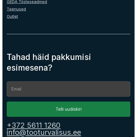
GEDA Tõsteseadmed
Teenused
Outlet
Tahad häid pakkumisi
esimesena?
Section
Telli uudiskiri
+372 5611 1260
info@tooturvalisus.ee