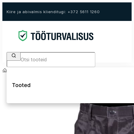
Kiire ja abivalmis klienditugi: +372 5611 1260
Search
Avaleht
E-Pood
Tööriided
Püksid
Tööpüksid
Tooted