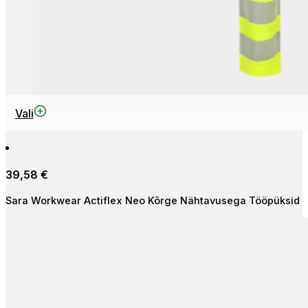
This
Vali
product
has
multiple
39,58
€
variants.
The
Sara Workwear Actiflex Neo Kõrge Nähtavusega Tööpüksid
options
may
be
chosen
on
the
product