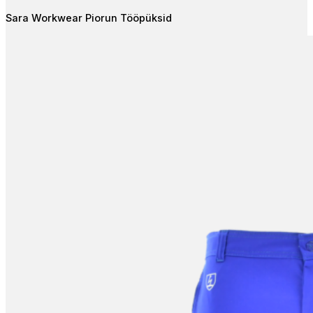
The
Sara Workwear Piorun Tööpüksid
options
may
be
chosen
on
the
product
page