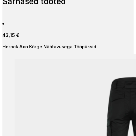
Sarnased tooted
43,15
€
Herock Axo Kõrge Nähtavusega Tööpüksid