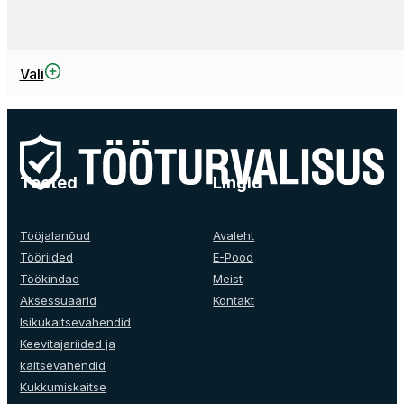
This
Vali
product
has
multiple
variants.
The
Tooted
Lingid
options
may
be
Tööjalanõud
Avaleht
chosen
Tööriided
E-Pood
on
Töökindad
Meist
the
Aksessuaarid
Kontakt
product
Isikukaitsevahendid
page
Keevitajariided ja
kaitsevahendid
Kukkumiskaitse