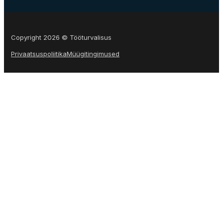
Copyright 2026 © Tööturvalisus
Privaatsuspoliitika
Müügitingimused