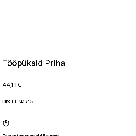
Tööpüksid Priha
44,11
€
Hind sis. KM 24%
Tasuta transport al 65 eurost