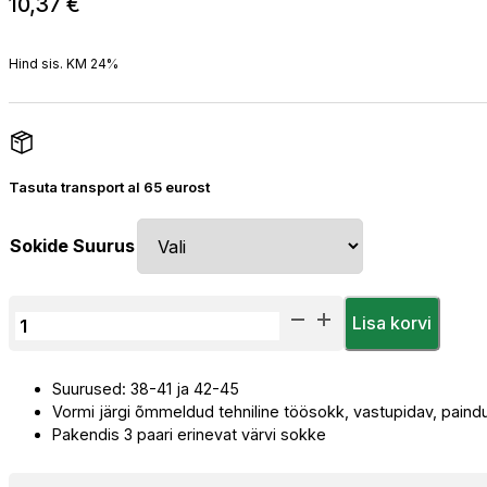
10,37
€
Hind sis. KM 24%
Tasuta transport al 65 eurost
Sokide Suurus
Priha
Lisa korvi
Tehniline
Töösokk
Suurused: 38-41 ja 42-45
kogus
Vormi järgi õmmeldud tehniline töösokk, vastupidav, paind
Pakendis 3 paari erinevat värvi sokke