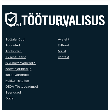
product
has
multiple
variants.
The
Tooted
Lingid
options
may
be
Tööjalanõud
Avaleht
chosen
Tööriided
E-Pood
on
Töökindad
Meist
the
Aksessuaarid
Kontakt
product
Isikukaitsevahendid
page
Keevitajariided ja
kaitsevahendid
Kukkumiskaitse
GEDA Tõsteseadmed
Teenused
Outlet