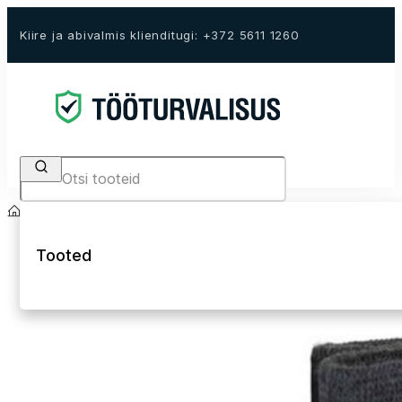
Kiire ja abivalmis klienditugi: +372 5611 1260
Search
Avaleht
E-Pood
Tööjalanõud
Sokid ja sisetallad
Tooted