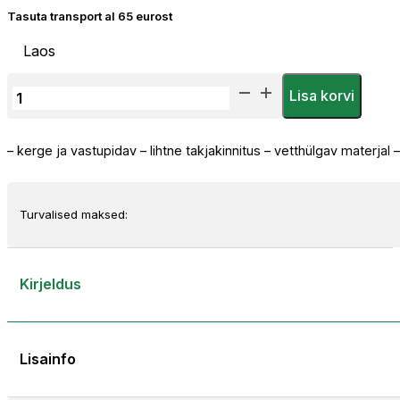
Tasuta transport al 65 eurost
Laos
Priha
Lisa korvi
Põlvekaitsmed
kogus
– kerge ja vastupidav – lihtne takjakinnitus – vetthülgav materjal
Turvalised maksed:
Kirjeldus
Lisainfo