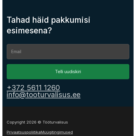
Tahad häid pakkumisi
esimesena?
Section
Telli uudiskiri
+372 5611 1260
info@tooturvalisus.ee
Copyright 2026 © Tööturvalisus
Privaatsuspoliitika
Müügitingimused