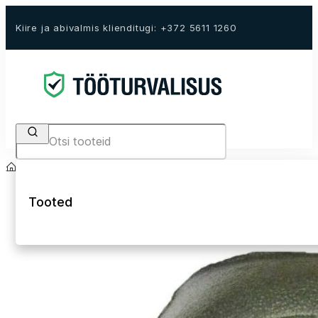
Kiire ja abivalmis klienditugi: +372 5611 1260
Search
Avaleht
E-Pood
Isikukaitsevahendid
Põlvekaitsmed
Tooted