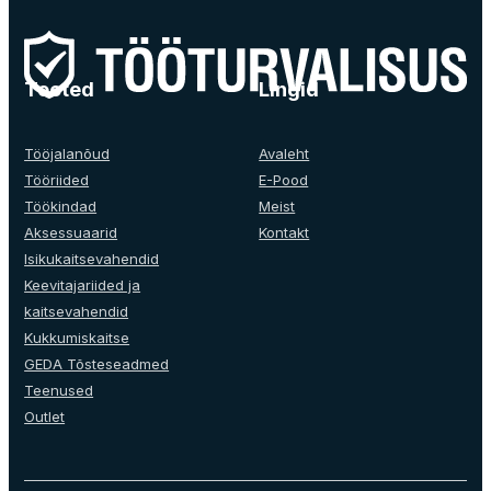
Tooted
Lingid
Tööjalanõud
Avaleht
Tööriided
E-Pood
Töökindad
Meist
Aksessuaarid
Kontakt
Isikukaitsevahendid
Keevitajariided ja
kaitsevahendid
Kukkumiskaitse
GEDA Tõsteseadmed
Teenused
Outlet